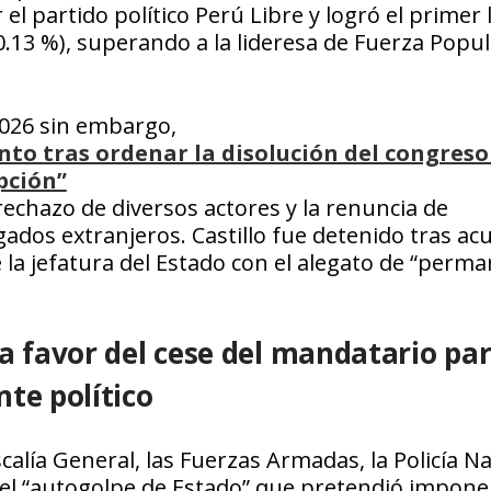
 el partido político Perú Libre y logró el primer
.13 %),​​​ superando a la lideresa de Fuerza Popul
2026 sin embargo,
to tras ordenar la disolución del congreso 
pción”
l rechazo de diversos actores y la renuncia de
dos extranjeros. Castillo fue detenido tras ac
 la jefatura del Estado con el alegato de “perm
a favor del cese del mandatario pa
te político
scalía General, las Fuerzas Armadas, la Policía N
n el “autogolpe de Estado” que pretendió impone