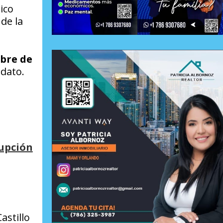
ico
 de la
ubre de
ndato.
rupción
astillo