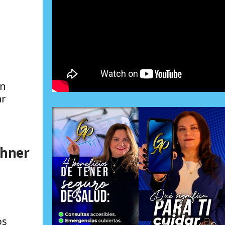
ón
ar
chner
os