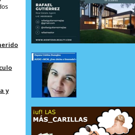
dos
herido
culo
a y