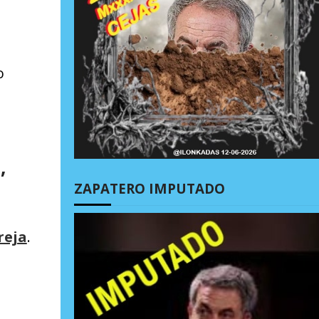
o
,
ZAPATERO IMPUTADO
reja
.