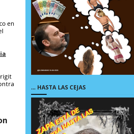
co en
el
ia
,
rigit
ontra
… HASTA LAS CEJAS
on