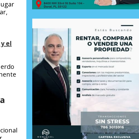
 lugar
ar,
y el
uerdo
anente
ra
acional
r