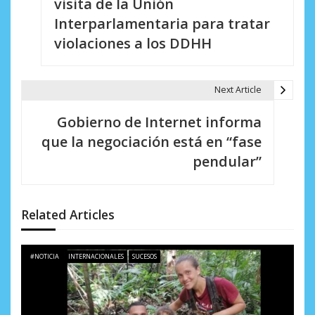
visita de la Unión
v
Interparlamentaria para tratar
e
violaciones a los DDHH
g
a
Next Article
c
Gobierno de Internet informa
i
que la negociación está en “fase
pendular”
ó
n
d
Related Articles
e
#NOTICIA
INTERNACIONALES
SUCESOS
e
n