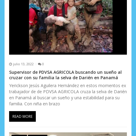
t
r
a
d
a
s
julio 13, 2022
0
Supervisor de PDVSA AGRICOLA buscando un sueño al
cruzar con su familia la selva de Darién en Panamá
Yerickson Jesús Aguilera Hernández en estos momentos ex
trabajador de de PDVSA AGRICOLA cruza la selva de Darién
en Panamá al buscar un sueño y una estabilidad para su
familia. Con niña en brazo
READ MORE