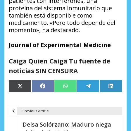
pacientes con interferones, una
proteína del sistema inmunitario que
también está disponible como
medicamento. «Pero todo depende del
momento», ha destacado.
Journal of Experimental Medicine
Caiga Quien Caiga Tu fuente de
noticias SIN CENSURA
Compartir
Compartir
Compartir
Compartir
Comparti
X
Facebook
WhatsApp
Telegram
LinkedIn
en
en
en
en
en
(Twitter)
Previous Article
N
Delsa Solórzano: Maduro niega
a