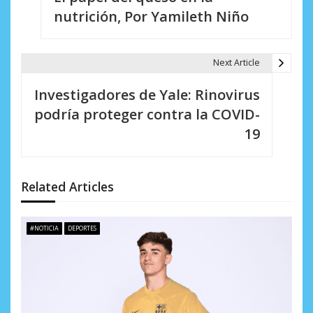
a
nutrición, Por Yamileth Niño
v
e
Next Article
g
Investigadores de Yale: Rinovirus
a
podría proteger contra la COVID-
c
19
i
ó
Related Articles
n
d
#NOTICIA
DEPORTES
e
e
n