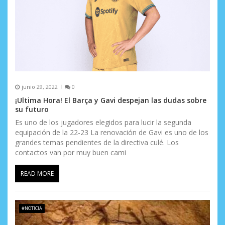
t
r
a
d
a
junio 29, 2022
0
s
¡Ultima Hora! El Barça y Gavi despejan las dudas sobre
su futuro
Es uno de los jugadores elegidos para lucir la segunda
equipación de la 22-23 La renovación de Gavi es uno de los
grandes temas pendientes de la directiva culé. Los
contactos van por muy buen cami
READ MORE
#NOTICIA