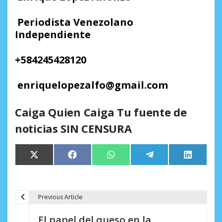
Periodista Venezolano
Independiente
+
584245428120
enriquelopez
alfo@
gmail.
com
Caiga Quien Caiga Tu fuente de
noticias SIN CENSURA
Compartir
Compartir
Compartir
Compartir
Comparti
X
Facebook
WhatsApp
Telegram
LinkedIn
en
en
en
en
en
(Twitter)
Previous Article
N
El papel del queso en la