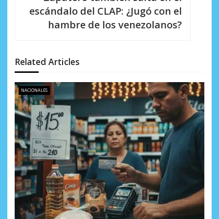
i
escándalo del CLAP: ¿Jugó con el
hambre de los venezolanos?
ó
n
d
Related Articles
e
NACIONALES
e
n
t
r
a
d
a