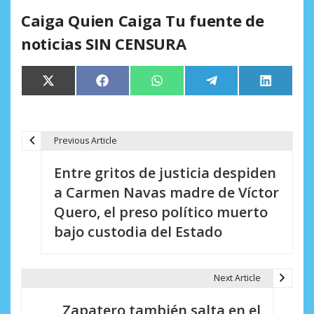
Caiga Quien Caiga Tu fuente de
noticias SIN CENSURA
Compartir
Compartir
Compartir
Compartir
Comparti
X
Facebook
WhatsApp
Telegram
LinkedIn
en
en
en
en
en
(Twitter)
Previous Article
N
Entre gritos de justicia despiden
a
a Carmen Navas madre de Víctor
v
Quero, el preso político muerto
e
bajo custodia del Estado
g
a
Next Article
c
Zapatero también salta en el