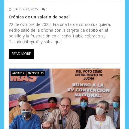
s
octubre 22, 2025
0
Crónica de un salario de papel
22 de octubre de 2025. Era una tarde como cualquiera.
Pedro salió de la oficina con la tarjeta de débito en el
bolsillo y la frustración en el ceño. Había cobrado su
"salario integral" y sabía que
READ MORE
#NOTICIA
NACIONALES