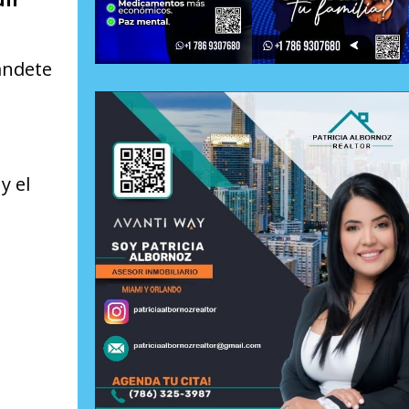
landete
y el