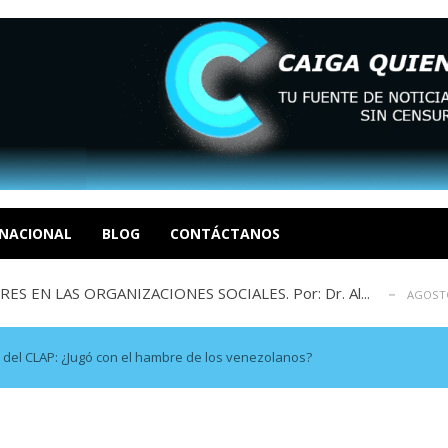
sbastador costo del colapso eléctrico en...
AGOSTO 7, 2026
idad? Por Dayana Cristina Duzoglou L.
AGOSTO 6, 2026
xcusas, apagones y promesas incumplidas...
NACIONAL
BLOG
CONTÁCTANOS
AGOSTO 6, 2026
 EN LAS ORGANIZACIONES SOCIALES. Por: Dr. Al...
AGOSTO
negociación en la política: distinc...
AGOSTO 7, 2026
sbastador costo del colapso eléctrico en...
AGOSTO 7, 2026
idad? Por Dayana Cristina Duzoglou L.
AGOSTO 6, 2026
 del CLAP: ¿Jugó con el hambre de los venezolanos?
xcusas, apagones y promesas incumplidas...
AGOSTO 6, 2026
 EN LAS ORGANIZACIONES SOCIALES. Por: Dr. Al...
AGOSTO
negociación en la política: distinc...
AGOSTO 7, 2026