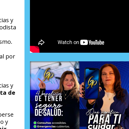
ias y
odista
ismo.
al por
ias y
ata de
berse
o y
uir