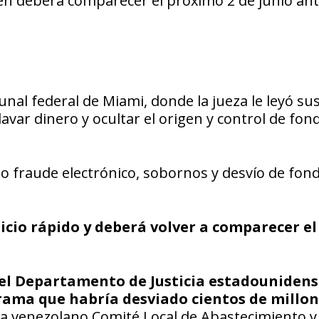
en deberá comparecer el próximo 2 de junio ant
nal federal de Miami, donde la jueza le leyó su
var dinero y ocultar el origen y control de fon
to fraude electrónico, sobornos y desvío de fon
icio rápido y deberá volver a comparecer el
el Departamento de Justicia estadounidens
rama que habría desviado cientos de millo
a venezolano Comité Local de Abastecimiento y