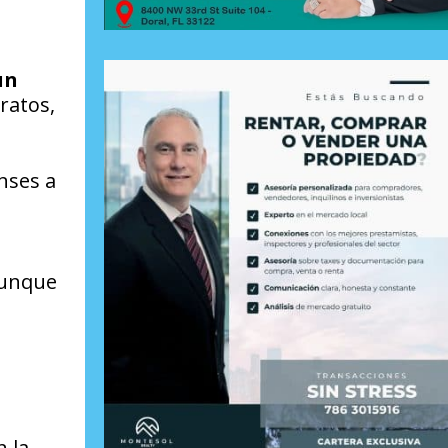
un
ratos,
nses a
aunque
n la