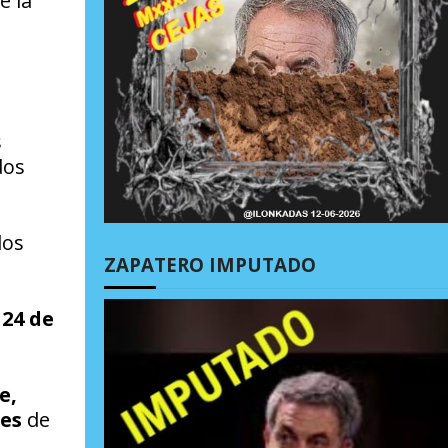
e la
s
dos
dos
ZAPATERO IMPUTADO
 24 de
e,
nes
de