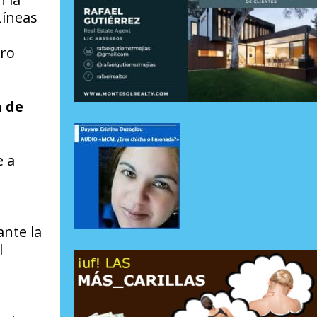
Líneas
ero
n de
e a
ante la
l