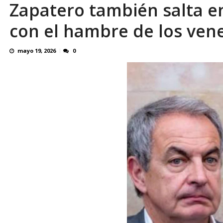
Zapatero también salta en
En 8 meses «876 horas de apagones» El de
con el hambre de los ven
mayo 19, 2026
0