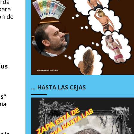
arda
 para
ón de
lus
… HASTA LAS CEJAS
s”
ñía