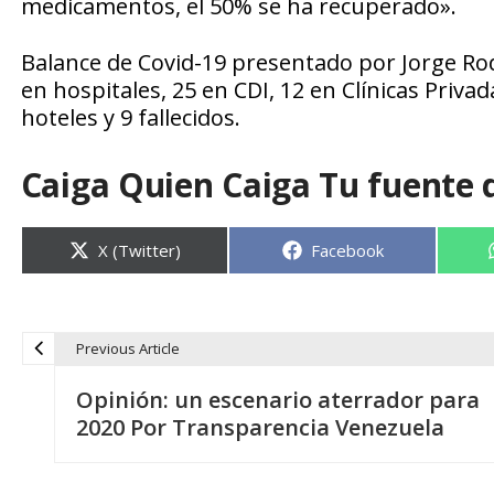
medicamentos, el 50% se ha recuperado».
Balance de Covid-19 presentado por Jorge Rod
en hospitales, 25 en CDI, 12 en Clínicas Privad
hoteles y 9 fallecidos.
Caiga Quien Caiga Tu fuente 
Compartir
Compartir
X (Twitter)
Facebook
en
en
Previous Article
N
Opinión: un escenario aterrador para
a
2020 Por Transparencia Venezuela
v