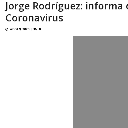
Jorge Rodríguez: informa
En 8 meses «876 horas de apagones» El de
Coronavirus
abril 9, 2020
0