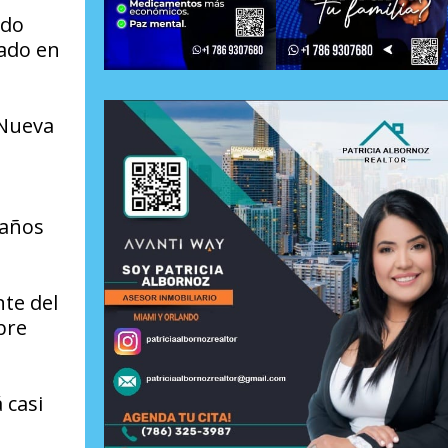
ido
ado en
 Nueva
 años
nte del
bre
 casi