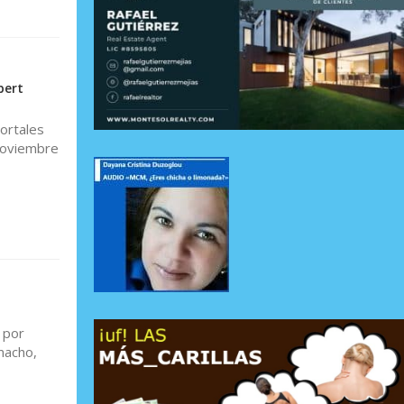
bert
ortales
 noviembre
 por
macho,