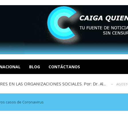
sbastador costo del colapso eléctrico en...
AGOSTO 7, 2026
idad? Por Dayana Cristina Duzoglou L.
AGOSTO 6, 2026
xcusas, apagones y promesas incumplidas...
NACIONAL
BLOG
CONTÁCTANOS
AGOSTO 6, 2026
 EN LAS ORGANIZACIONES SOCIALES. Por: Dr. Al...
AGOSTO
negociación en la política: distinc...
AGOSTO 7, 2026
sbastador costo del colapso eléctrico en...
AGOSTO 7, 2026
idad? Por Dayana Cristina Duzoglou L.
AGOSTO 6, 2026
vos casos de Coronavirus
xcusas, apagones y promesas incumplidas...
AGOSTO 6, 2026
 EN LAS ORGANIZACIONES SOCIALES. Por: Dr. Al...
AGOSTO
negociación en la política: distinc...
AGOSTO 7, 2026