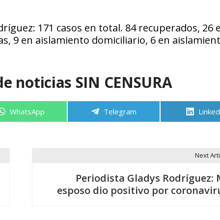
ríguez: 171 casos en total. 84 recuperados, 26 
as, 9 en aislamiento domiciliario, 6 en aislamien
de noticias SIN CENSURA
Compartir
Compartir
Compa
WhatsApp
Telegram
Linked
en
en
en
Next Arti
Periodista Gladys Rodríguez: 
esposo dio positivo por coronavir