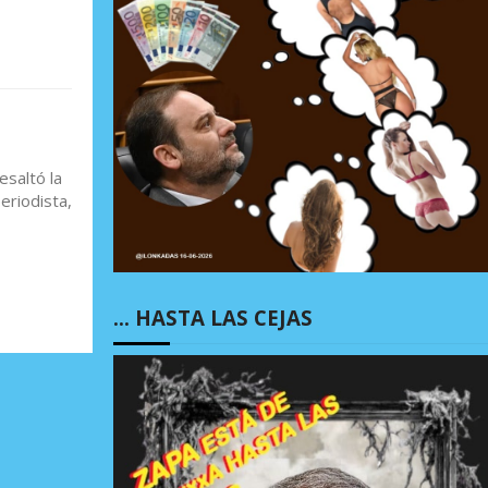
esaltó la
eriodista,
… HASTA LAS CEJAS