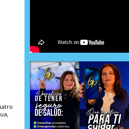
uatro
ua,