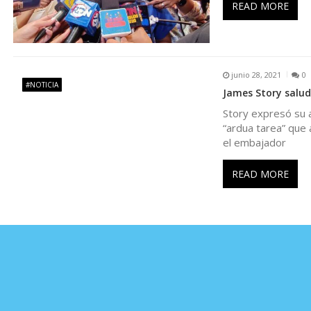
READ MORE
e
n
junio 28, 2021
0
#NOTICIA
t
James Story saludó
Story expresó su a
r
“ardua tarea” que 
el embajador
a
READ MORE
d
a
s