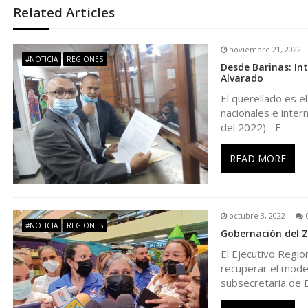
Related Articles
e
noviembre 21, 2022
g
#NOTICIA
REGIONES
Desde Barinas: In
Alvarado
a
El querellado es e
nacionales e inter
c
del 2022).- E
i
READ MORE
ó
octubre 3, 2022
n
#NOTICIA
REGIONES
Gobernación del Z
El Ejecutivo Regio
d
recuperar el mode
subsecretaria de 
e