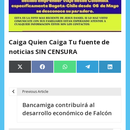
Caiga Quien Caiga Tu fuente de
noticias SIN CENSURA
Compartir
Compartir
Compartir
Compartir
Comparti
X
Facebook
WhatsApp
Telegram
LinkedIn
en
en
en
en
en
(Twitter)
Previous Article
N
Bancamiga contribuirá al
a
desarrollo económico de Falcón
v
e