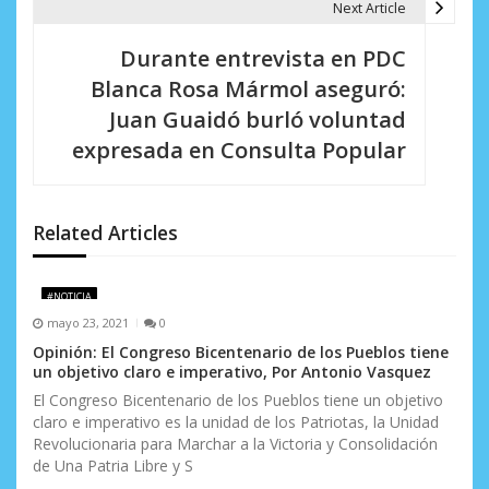
Next Article
g
Durante entrevista en PDC
a
Blanca Rosa Mármol aseguró:
c
Juan Guaidó burló voluntad
i
expresada en Consulta Popular
ó
n
Related Articles
d
e
#NOTICIA
mayo 23, 2021
0
e
Opinión: El Congreso Bicentenario de los Pueblos tiene
un objetivo claro e imperativo, Por Antonio Vasquez
n
El Congreso Bicentenario de los Pueblos tiene un objetivo
t
claro e imperativo es la unidad de los Patriotas, la Unidad
Revolucionaria para Marchar a la Victoria y Consolidación
r
de Una Patria Libre y S