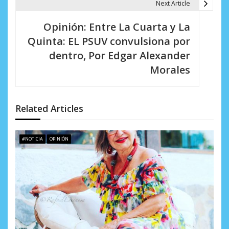
g
Next Article
a
Opinión: Entre La Cuarta y La
c
Quinta: EL PSUV convulsiona por
i
dentro, Por Edgar Alexander
Morales
ó
n
d
Related Articles
e
#NOTICIA
OPINIÓN
e
n
t
r
a