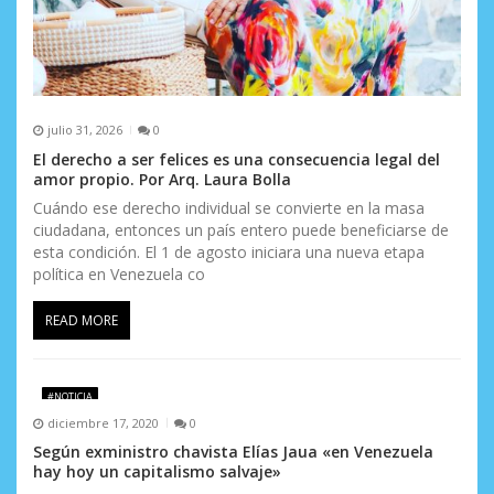
d
a
s
julio 31, 2026
0
El derecho a ser felices es una consecuencia legal del
amor propio. Por Arq. Laura Bolla
Cuándo ese derecho individual se convierte en la masa
ciudadana, entonces un país entero puede beneficiarse de
esta condición. El 1 de agosto iniciara una nueva etapa
política en Venezuela co
READ MORE
#NOTICIA
diciembre 17, 2020
0
Según exministro chavista Elías Jaua «en Venezuela
hay hoy un capitalismo salvaje»