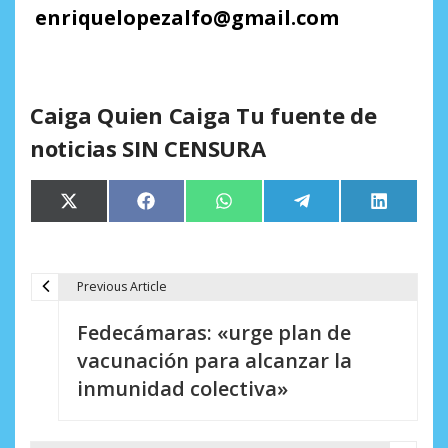
enriquelopez
alfo@
gmail.
com
Caiga Quien Caiga Tu fuente de
noticias SIN CENSURA
Compartir
Compartir
Compartir
Compartir
Comparti
X
Facebook
WhatsApp
Telegram
LinkedIn
en
en
en
en
en
(Twitter)
Previous Article
N
Fedecámaras: «urge plan de
a
vacunación para alcanzar la
v
inmunidad colectiva»
e