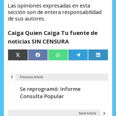
Las opiniones expresadas en esta
sección son de entera responsabilidad
de sus autores.
Caiga Quien Caiga Tu fuente de
noticias SIN CENSURA
Compartir
Compartir
Compartir
Compartir
Comparti
X
Facebook
WhatsApp
Telegram
LinkedIn
en
en
en
en
en
(Twitter)
Previous Article
N
Se reprogramó: informe
a
Consulta Popular
v
e
Next Article