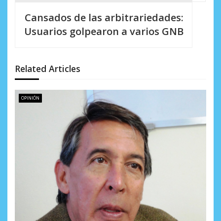
g
Cansados de las arbitrariedades:
a
Usuarios golpearon a varios GNB
c
i
Related Articles
ó
n
OPINIÓN
d
e
e
n
t
r
a