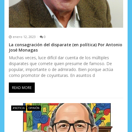
d
a
s
enero 12, 2023
0
La consagración del disparate (en política) Por Antonio
José Monagas
Muchas veces, luce difícil dar cuenta de los múltiples
disparates que comete quien presume de famoso. De
popular, importante o de admirado. Bien porque actúa
como promotor de coyunturas. En asuntos d
READ MORE
#NOTICIA
OPINIÓN