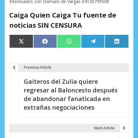
Interesados con Damaris de Vargas 04126739508
Caiga Quien Caiga Tu fuente de
noticias SIN CENSURA
Compartir
Compartir
Compartir
Compartir
Comparti
X
Facebook
WhatsApp
Telegram
LinkedIn
en
en
en
en
en
(Twitter)
Previous Article
N
Gaiteros del Zulia quiere
a
regresar al Baloncesto después
v
de abandonar fanaticada en
e
extrañas negociaciones
g
a
Next Article