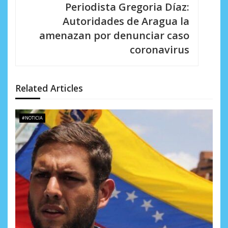
c
Periodista Gregoria Díaz:
i
Autoridades de Aragua la
amenazan por denunciar caso
ó
coronavirus
n
d
Related Articles
e
e
#NOTICIA
n
t
r
a
d
a