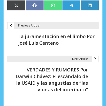
Compartir
Compartir
Compartir
Compartir
Comparti
X
Facebook
WhatsApp
Telegram
LinkedIn
en
en
en
en
en
(Twitter)
Previous Article
N
La juramentación en el limbo Por
a
José Luis Centeno
v
e
Next Article
g
VERDADES Y RUMORES Por
a
Darwin Chávez: El escándalo de
c
la USAID y las angustias de “las
i
viudas del interinato”
ó