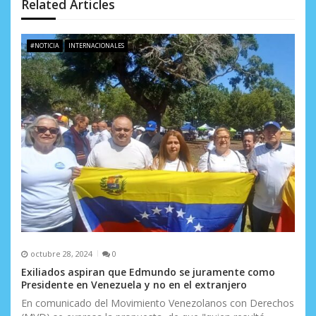
n
Related Articles
d
e
#NOTICIA
INTERNACIONALES
e
n
t
r
a
d
a
s
octubre 28, 2024
0
Exiliados aspiran que Edmundo se juramente como
Presidente en Venezuela y no en el extranjero
En comunicado del Movimiento Venezolanos con Derechos