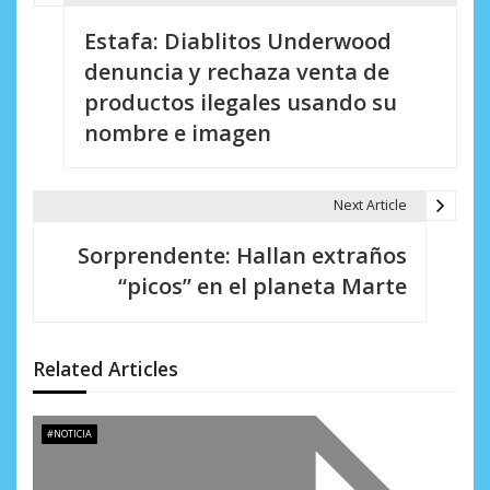
N
Estafa: Diablitos Underwood
a
denuncia y rechaza venta de
v
productos ilegales usando su
e
nombre e imagen
g
a
Next Article
c
Sorprendente: Hallan extraños
i
“picos” en el planeta Marte
ó
n
Related Articles
d
e
#NOTICIA
e