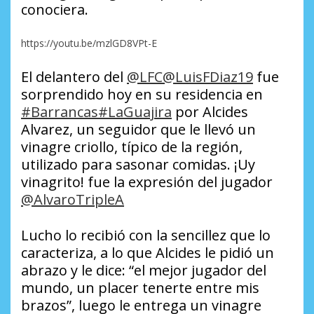
conociera.
https://youtu.be/mzlGD8VPt-E
El delantero del
@LFC
@LuisFDiaz19
fue
sorprendido hoy en su residencia en
#Barrancas
#LaGuajira
por Alcides
Alvarez, un seguidor que le llevó un
vinagre criollo, típico de la región,
utilizado para sasonar comidas. ¡Uy
vinagrito! fue la expresión del jugador
@AlvaroTripleA
Lucho lo recibió con la sencillez que lo
caracteriza, a lo que Alcides le pidió un
abrazo y le dice: “el mejor jugador del
mundo, un placer tenerte entre mis
brazos”, luego le entrega un vinagre