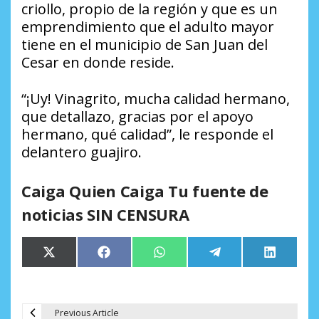
criollo, propio de la región y que es un
emprendimiento que el adulto mayor
tiene en el municipio de San Juan del
Cesar en donde reside.
“¡Uy! Vinagrito, mucha calidad hermano,
que detallazo, gracias por el apoyo
hermano, qué calidad”, le responde el
delantero guajiro.
Caiga Quien Caiga Tu fuente de
noticias SIN CENSURA
Compartir
Compartir
Compartir
Compartir
Comparti
X
Facebook
WhatsApp
Telegram
LinkedIn
en
en
en
en
en
(Twitter)
Previous Article