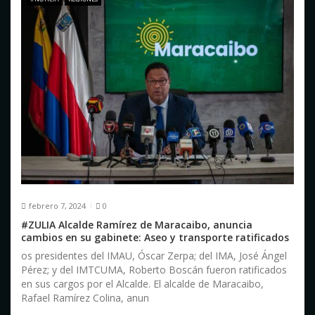
e
n
t
r
a
d
a
s
febrero 7, 2024
0
#ZULIA Alcalde Ramírez de Maracaibo, anuncia
cambios en su gabinete: Aseo y transporte ratificados
os presidentes del IMAU, Óscar Zerpa; del IMA, José Ángel
Pérez; y del IMTCUMA, Roberto Boscán fueron ratificados
en sus cargos por el Alcalde. El alcalde de Maracaibo,
Rafael Ramírez Colina, anun