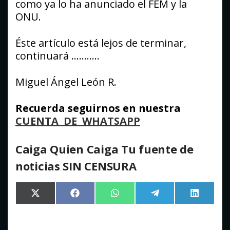
como ya lo ha anunciado el FEM y la
ONU.
Éste artículo está lejos de terminar,
continuará ………..
Miguel Ángel León R.
Recuerda seguirnos en nuestra
CUENTA DE WHATSAPP
Caiga Quien Caiga Tu fuente de
noticias SIN CENSURA
Compartir
Compartir
Compartir
Compartir
Comparti
X
Facebook
WhatsApp
Telegram
LinkedIn
en
en
en
en
en
(Twitter)