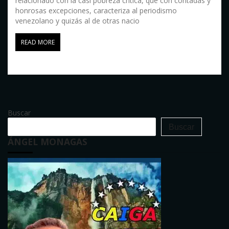
relacionado con la casi pobreza crítica, que con contadas y
honrosas excepciones, caracteriza al periodismo
venezolano y quizás al de otras nacio
READ MORE
Buscar
Buscar
ÁNGEL MONAGAS