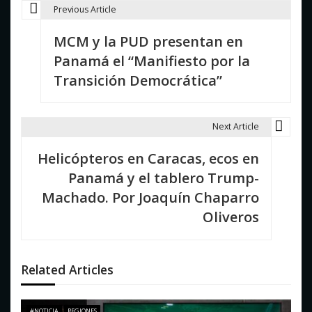
Previous Article
N
MCM y la PUD presentan en
a
Panamá el “Manifiesto por la
v
Transición Democrática”
e
g
Next Article
a
Helicópteros en Caracas, ecos en
c
Panamá y el tablero Trump-
i
Machado. Por Joaquín Chaparro
Oliveros
ó
n
d
Related Articles
e
#NOTICIA
REGIONES