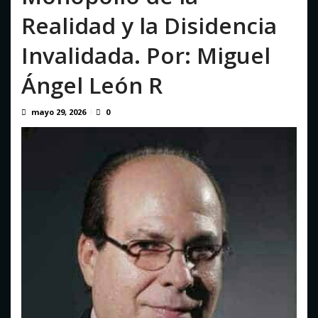
El estremecedor VIDEO del doble terremoto en La Guaira
Realidad y la Disidencia
que hasta ahora no había ...
agosto 6, 2026
Invalidada. Por: Miguel
Ángel León R
mayo 29, 2026
0