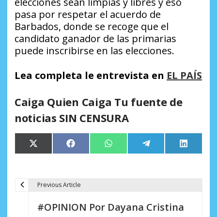
elecciones sean limpias y libres y eso
pasa por respetar el acuerdo de
Barbados, donde se recoge que el
candidato ganador de las primarias
puede inscribirse en las elecciones.
Lea completa le entrevista en
EL PAÍS
Caiga Quien Caiga Tu fuente de
noticias SIN CENSURA
Compartir
Compartir
Compartir
Compartir
Comparti
X
Facebook
WhatsApp
Telegram
LinkedIn
en
en
en
en
en
(Twitter)
Previous Article
N
#OPINION Por Dayana Cristina
a