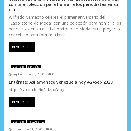
t
con una colección para honrar a los periodistas en su
día
r
Wilfredo Camacho celebra el primer aniversario del
a
“Laboratorio de Moda” con una colección para honrar a los
periodistas en su día. Laboratorio de Moda es un proyecto
d
concebido para formar a las n
a
READ MORE
s
#NOTICIA
OPINIÓN
septiembre 24, 2020
0
Entérate: Así amanece Venezuela hoy #24Sep 2020
https://youtu.be/iq6sMppYJpg
READ MORE
#NOTICIA
FARÁNDULA
diciembre 11, 2020
0