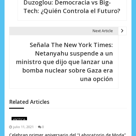
Duzoglou: Democracia vs Big-
v
Tech: ¿Quién Controla el Futuro?
e
g
Next Article
a
Señala The New York Times:
c
Netanyahu suspende a un
i
ministro que dijo que lanzar una
bomba nuclear sobre Gaza era
ó
una opción
n
d
Related Articles
e
e
#NOTICIA
n
julio 11, 2021
0
Celebran primer aniversario del “Laboratorio de Moda”