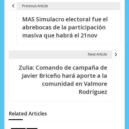
Previous Article
N
MAS Simulacro electoral fue el
a
abrebocas de la participación
v
masiva que habrá el 21nov
e
g
Next Article
a
Zulia: Comando de campaña de
c
Javier Briceño hará aporte a la
i
comunidad en Valmore
Rodríguez
ó
n
d
Related Articles
e