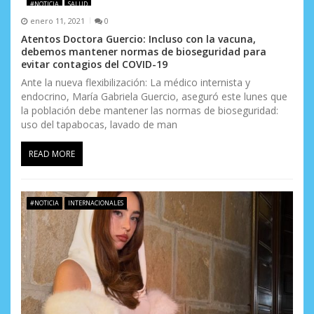
#NOTICIA
SALUD
e
enero 11, 2021
0
n
Atentos Doctora Guercio: Incluso con la vacuna,
debemos mantener normas de bioseguridad para
t
evitar contagios del COVID-19
Ante la nueva flexibilización: La médico internista y
r
endocrino, María Gabriela Guercio, aseguró este lunes que
la población debe mantener las normas de bioseguridad:
a
uso del tapabocas, lavado de man
d
READ MORE
a
s
#NOTICIA
INTERNACIONALES