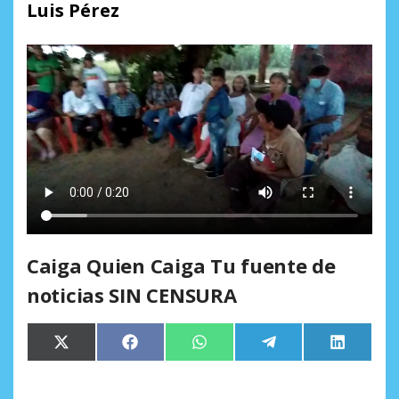
Luis Pérez
Caiga Quien Caiga Tu fuente de
noticias SIN CENSURA
Compartir
Compartir
Compartir
Compartir
Comparti
X
Facebook
WhatsApp
Telegram
LinkedIn
en
en
en
en
en
(Twitter)