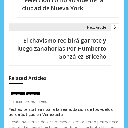
reelección como alcalde de la
e
ciudad de Nueva York
g
a
Next Article
c
El chavismo recibirá garrote y
i
luego zanahorias Por Humberto
González Briceño
ó
n
d
Related Articles
e
#NOTICIA
TURISMO
e
octubre 29, 2020
0
n
Fechas tentativas para la reanudación de los vuelos
aeronáuticos en Venezuela
t
Desde hace más de seis meses el sector aéreo permanece
inoperativo, pero hay buenas noticias, el Instituto Nacional