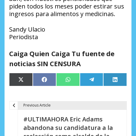
piden todos los meses poder estirar sus
ingresos para alimentos y medicinas.
Sandy Ulacio
Periodista
Caiga Quien Caiga Tu fuente de
noticias SIN CENSURA
Compartir
Compartir
Compartir
Compartir
Comparti
X
Facebook
WhatsApp
Telegram
LinkedIn
en
en
en
en
en
(Twitter)
Previous Article
N
#ULTIMAHORA Eric Adams
a
abandona su candidatura a la
v