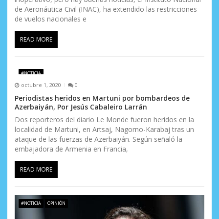
r
de Aeronáutica Civil (INAC), ha extendido las restricciones
a
de vuelos nacionales e
d
READ MORE
a
s
#NOTICIA
octubre 1, 2020
0
Periodistas heridos en Martuni por bombardeos de
Azerbaiyán, Por Jesús Cabaleiro Larrán
Dos reporteros del diario Le Monde fueron heridos en la
localidad de Martuni, en Artsaj, Nagorno-Karabaj tras un
ataque de las fuerzas de Azerbaiyán. Según señaló la
embajadora de Armenia en Francia,
READ MORE
#NOTICIA
OPINIÓN