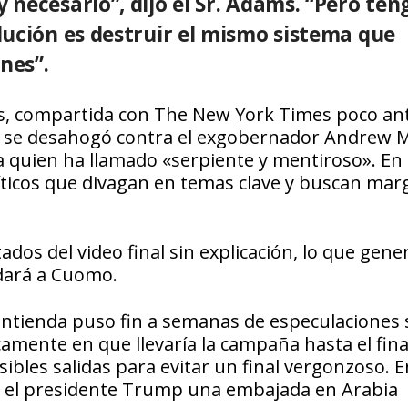
necesario”, dijo el Sr. Adams. “Pero ten
lución es destruir el mismo sistema que
nes”.
as, compartida con The New York Times poco an
én se desahogó contra el exgobernador Andrew 
a quien ha llamado «serpiente y mentiroso». En 
íticos que divagan en temas clave y buscan mar
dos del video final sin explicación, lo que gene
dará a Cuomo.
contienda puso fin a semanas de especulaciones
camente en que llevaría la campaña hasta el fina
ibles salidas para evitar un final vergonzoso. 
 el presidente Trump una embajada en Arabia