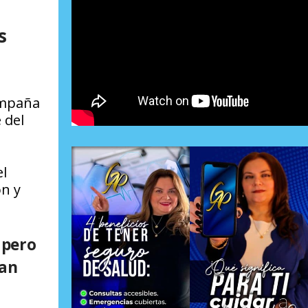
s
ampaña
 del
l
ón y
 pero
ran