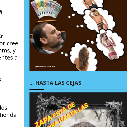
a
r.
or cree
ams, y
entes a
s
… HASTA LAS CEJAS
dos
tienda.