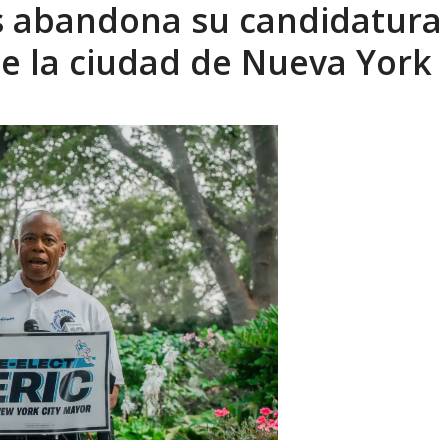
abandona su candidatura 
xcusas, apagones y promesas incumplidas...
AGOSTO 6, 2026
de la ciudad de Nueva York