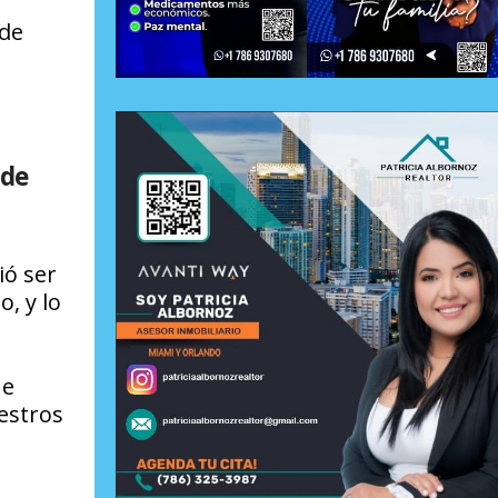
 de
 de
ió ser
, y lo
ue
estros