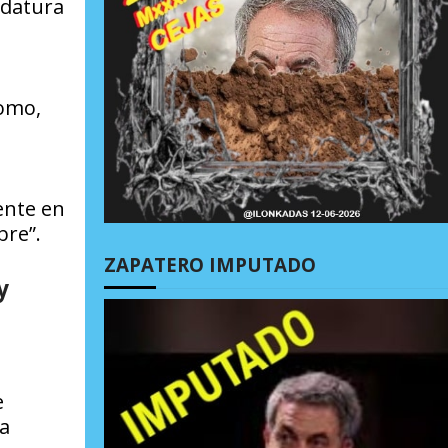
idatura
uomo,
ente en
bre”.
ZAPATERO IMPUTADO
y
e
a