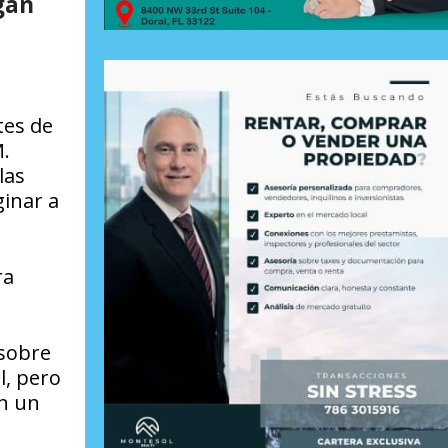
gan
tes de
M.
las
ginar a
ra
 sobre
l, pero
En un