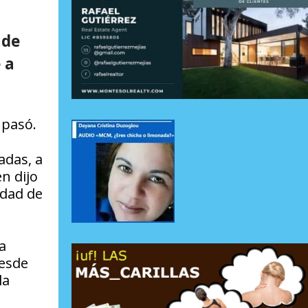
 de
 a
 pasó.
adas, a
n dijo
udad de
a
desde
la