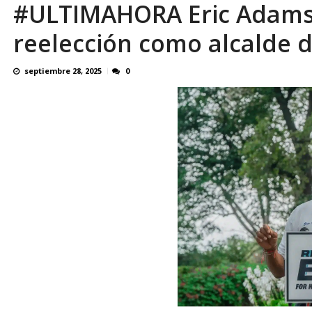
#ULTIMAHORA Eric Adams 
El último que apague la luz: 17 años de e
reelección como alcalde 
septiembre 28, 2025
0