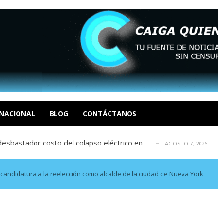
xcusas, apagones y promesas incumplidas...
AGOSTO 6, 2026
tica de derechos humanos en el Minister...
AGOSTO 6, 2026
 en un mercado impulsado por el auge de...
NACIONAL
BLOG
CONTÁCTANOS
AGOSTO 6, 2026
sbastador costo del colapso eléctrico en...
AGOSTO 7, 2026
idad? Por Dayana Cristina Duzoglou L.
AGOSTO 6, 2026
xcusas, apagones y promesas incumplidas...
AGOSTO 6, 2026
tica de derechos humanos en el Minister...
AGOSTO 6, 2026
ndidatura a la reelección como alcalde de la ciudad de Nueva York
 en un mercado impulsado por el auge de...
AGOSTO 6, 2026
sbastador costo del colapso eléctrico en...
AGOSTO 7, 2026
idad? Por Dayana Cristina Duzoglou L.
AGOSTO 6, 2026