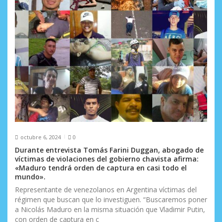
e
e
n
t
r
a
d
a
octubre 6, 2024
0
s
Durante entrevista Tomás Farini Duggan, abogado de
víctimas de violaciones del gobierno chavista afirma:
«Maduro tendrá orden de captura en casi todo el
mundo».
Representante de venezolanos en Argentina víctimas del
régimen que buscan que lo investiguen. “Buscaremos poner
a Nicolás Maduro en la misma situación que Vladimir Putin,
con orden de captura en c