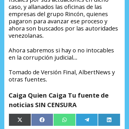
caso, y allanados las oficinas de las
empresas del grupo Rincón, quienes
pagaron para avanzar ese proceso y
ahora son buscados por las autoridades
venezolanas.
Ahora sabremos si hay o no intocables
en la corrupción judicial…
Tomado de Versión Final, AlbertNews y
otras fuentes.
Caiga Quien Caiga Tu fuente de
noticias SIN CENSURA
Compartir
Compartir
Compartir
Compartir
Comparti
X
Facebook
WhatsApp
Telegram
LinkedIn
en
en
en
en
en
(Twitter)