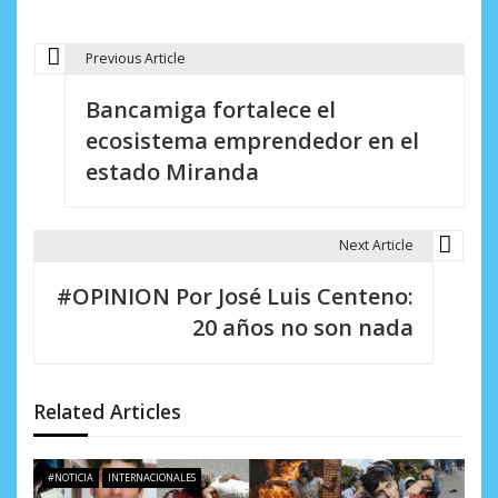
Previous Article
N
Bancamiga fortalece el
a
ecosistema emprendedor en el
v
estado Miranda
e
g
Next Article
a
#OPINION Por José Luis Centeno:
c
20 años no son nada
i
ó
Related Articles
n
d
#NOTICIA
INTERNACIONALES