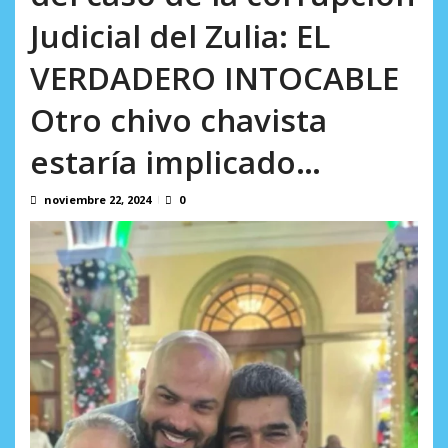
El estremecedor VIDEO del doble terremoto en La Guaira
Judicial del Zulia: EL
que hasta ahora no había ...
agosto 6, 2026
VERDADERO INTOCABLE
Otro chivo chavista
estaría implicado…
noviembre 22, 2024
0