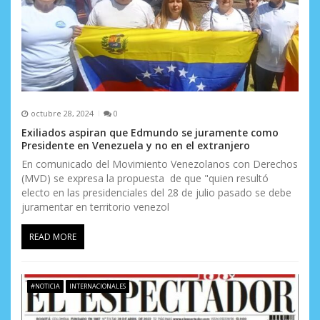
a
d
a
s
octubre 28, 2024
0
Exiliados aspiran que Edmundo se juramente como
Presidente en Venezuela y no en el extranjero
En comunicado del Movimiento Venezolanos con Derechos
(MVD) se expresa la propuesta de que "quien resultó
electo en las presidenciales del 28 de julio pasado se debe
juramentar en territorio venezol
READ MORE
#NOTICIA
INTERNACIONALES