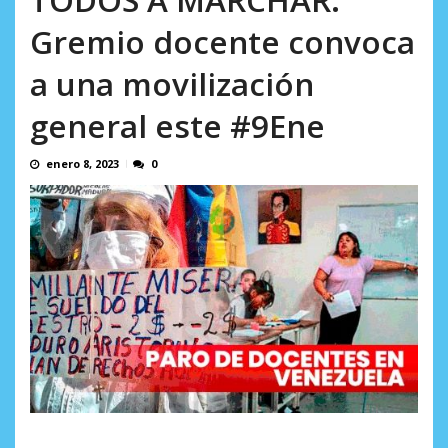
en...
AGOSTO 7, 2026
Gremio docente convoca
a una movilización
general este #9Ene
enero 8, 2023
0