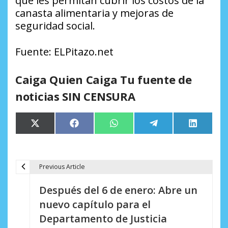
que les permitan cubrir los costos de la
canasta alimentaria y mejoras de
seguridad social.
Fuente: ELPitazo.net
Caiga Quien Caiga Tu fuente de
noticias SIN CENSURA
Compartir
Compartir
Compartir
Compartir
Comparti
X
Facebook
WhatsApp
Telegram
LinkedIn
en
en
en
en
en
(Twitter)
Previous Article
N
Después del 6 de enero: Abre un
a
nuevo capítulo para el
v
Departamento de Justicia