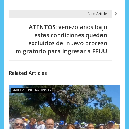
e
g
Next Article
a
ATENTOS: venezolanos bajo
c
estas condiciones quedan
i
excluidos del nuevo proceso
migratorio para ingresar a EEUU
ó
n
d
Related Articles
e
#NOTICIA
INTERNACIONALES
e
n
t
r