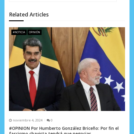
n
d
Related Articles
e
#NOTICIA
OPINIÓN
e
n
t
r
a
d
a
s
noviembre 4, 2024
0
#OPINION Por Humberto González Briceño: Por fin el
fascismo chavista tendrá que negociar