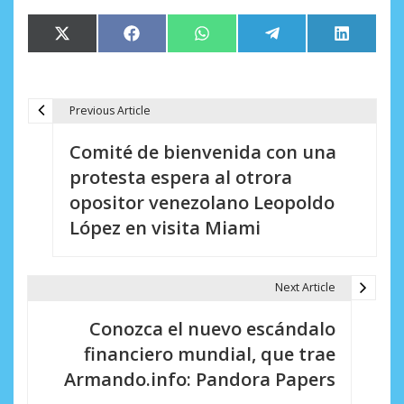
Compartir
Compartir
Compartir
Compartir
Comparti
X
Facebook
WhatsApp
Telegram
LinkedIn
en
en
en
en
en
(Twitter)
Previous Article
N
Comité de bienvenida con una
a
protesta espera al otrora
v
opositor venezolano Leopoldo
e
López en visita Miami
g
a
Next Article
c
Conozca el nuevo escándalo
i
financiero mundial, que trae
Armando.info: Pandora Papers
ó