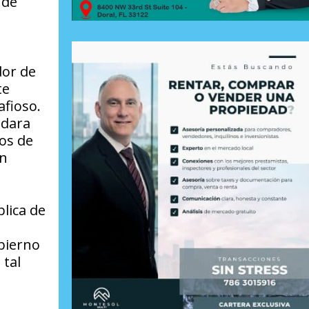
 de
dor de
te
afioso.
edara
os de
en
blica de
obierno
 tal