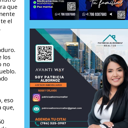
tra que
amente
te el
.
aduro.
 los
o no
ueblo.
ado
o, eso
a que,
60