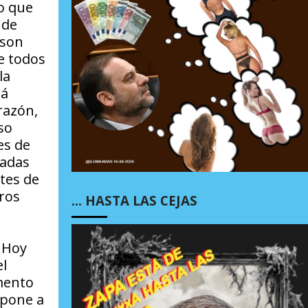
o que
 de
 son
e todos
la
tá
razón,
so
es de
tadas
tes de
ros
… HASTA LAS CEJAS
 Hoy
el
gmento
 pone a