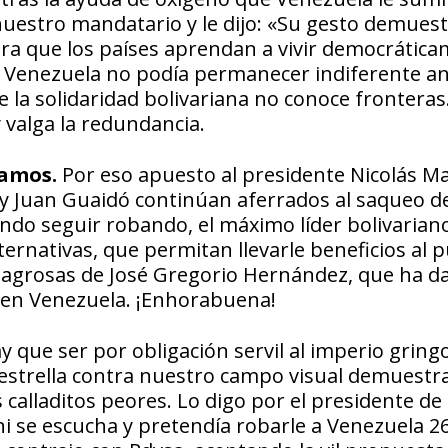
 nuestro mandatario y le dijo: «Su gesto demues
n para que los países aprendan a vivir democrátic
e Venezuela no podía permanecer indiferente an
 la solidaridad bolivariana no conoce fronteras
 valga la redundancia.
lamos.
Por eso apuesto al presidente Nicolás M
 Juan Guaidó continúan aferrados al saqueo de
endo seguir robando, el máximo líder bolivarian
rnativas, que permitan llevarle beneficios al p
milagrosas de José Gregorio Hernández, que ha d
o en Venezuela. ¡Enhorabuena!
y que ser por obligación servil al imperio gring
 estrella contra nuestro campo visual demuestr
calladitos peores. Lo digo por el presidente de
ni se escucha y pretendía robarle a Venezuela 2