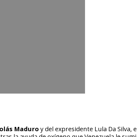
colás Maduro
y del expresidente Lula Da Silva, e
 tras la ayuda de oxígeno que Venezuela le sumi