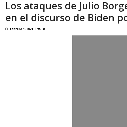
Los ataques de Julio Borg
En 8 meses «876 horas de apagones» El de
en el discurso de Biden p
febrero 1, 2021
0