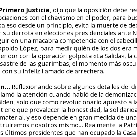
Primero Justicia,
dijo que la oposición debe re
ciaciones con el chavismo en el poder, para bu
nsa eso desde un principio, evita la muerte de d
 su derrota en elecciones presidenciales ante N
uir en una macabra competencia con el cabecill
opoldo López, para medir quién de los dos era 
tendor con la operación golpista «La Salida», la 
 desastre de las guarimbas, el momento más oscu
s con su infeliz llamado de arrechera.
den…
Reflexionando sobre algunos detalles del d
 llamó la atención cuando habló de la demonizac
Biden, solo que como revolucionario apuesto a l
ene que prevalecer la honestidad, la solidarida
lo material, y eso depende en gran medida de una
struiremos nosotros mismo… Realmente la Patri
os últimos presidentes que han ocupado la Casa