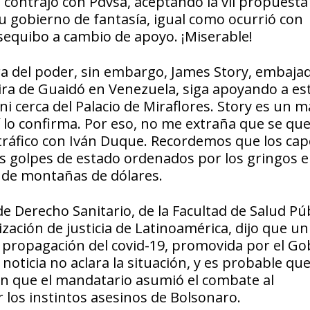
 contrajo con Pdvsa, aceptando la vil propuesta
u gobierno de fantasía, igual como ocurrió con
sequibo a cambio de apoyo. ¡Miserable!
a del poder, sin embargo, James Story, embaja
ra de Guaidó en Venezuela, siga apoyando a es
i cerca del Palacio de Miraflores. Story es un m
lo confirma. Por eso, no me extraña que se qu
otráfico con Iván Duque. Recordemos que los cap
os golpes de estado ordenados por los gringos 
o de montañas de dólares.
de Derecho Sanitario, de la Facultad de Salud Pú
zación de justicia de Latinoamérica, dijo que un
de propagación del covid-19, promovida por el G
noticia no aclara la situación, y es probable que
 con que el mandatario asumió el combate al
los instintos asesinos de Bolsonaro.