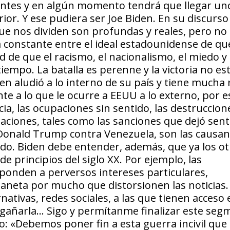
ntes y en algún momento tendrá que llegar un
rior. Y ese pudiera ser Joe Biden. En su discurso
 que nos dividen son profundas y reales, pero no
a constante entre el ideal estadounidense de qu
d de que el racismo, el nacionalismo, el miedo y 
mpo. La batalla es perenne y la victoria no es
en aludió a lo interno de su país y tiene mucha 
e a lo que le ocurre a EEUU a lo externo, por e
ia, las ocupaciones sin sentido, las destruccion
naciones, tales como las sanciones que dejó sen
Donald Trump contra Venezuela, son las causan
o. Biden debe entender, además, que ya los ot
e principios del siglo XX. Por ejemplo, las
ponden a perversos intereses particulares,
aneta por mucho que distorsionen las noticias.
ativas, redes sociales, a las que tienen acceso 
engañarla… Sigo y permítanme finalizar este se
o: «Debemos poner fin a esta guerra incivil que