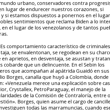
l mundo urbano, conservadores contra progresis
n lugar de endurecer nuestros corazones, si
y si estamos dispuestos a ponernos en el lugar
nobles sentimientos que reclama Biden a lo inte
en el lugar de los venezolanos y de tantos pue
ras.
Es comportamiento característico de criminales
taja, se envalentonan, se regodean en su charc
e en aprietos, en desventaja, se asustan y trata
s cobarde que un delincuente. En el Sebin los
leros que acompañan al apátrida Guaidó en sus
Julio Borges, canalla que huyó a Colombia, donde
ión: «Venezuela merece una explicación sobre ca
rior, Crystallex, PetroParaguay, el manejo de la
laridades de la Comisión de Contraloría, entre o
stión». Borges, quien asume el cargo de cancille
 investiguen todas las marramuncias, cuando es