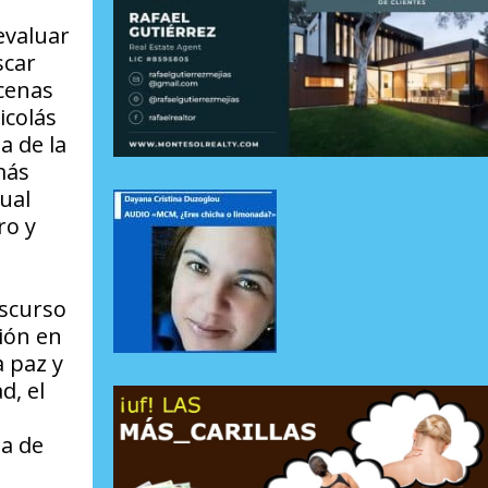
evaluar
scar
ecenas
icolás
a de la
más
cual
ro y
iscurso
ión en
a paz y
d, el
a de