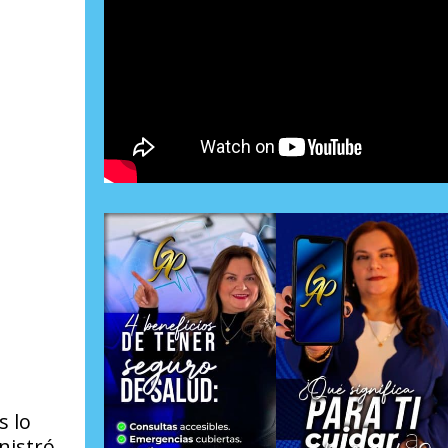
s lo
nistró