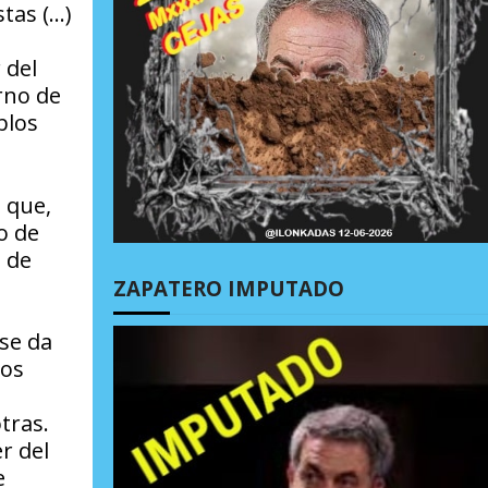
tas (…)
 del
rno de
blos
 que,
o de
n de
ZAPATERO IMPUTADO
 se da
sos
tras.
r del
e