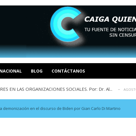
sbastador costo del colapso eléctrico en...
AGOSTO 7, 2026
idad? Por Dayana Cristina Duzoglou L.
AGOSTO 6, 2026
xcusas, apagones y promesas incumplidas...
NACIONAL
BLOG
CONTÁCTANOS
AGOSTO 6, 2026
 EN LAS ORGANIZACIONES SOCIALES. Por: Dr. Al...
AGOSTO
negociación en la política: distinc...
AGOSTO 7, 2026
sbastador costo del colapso eléctrico en...
AGOSTO 7, 2026
idad? Por Dayana Cristina Duzoglou L.
AGOSTO 6, 2026
la demonización en el discurso de Biden por Gian Carlo Di Martino
xcusas, apagones y promesas incumplidas...
AGOSTO 6, 2026
 EN LAS ORGANIZACIONES SOCIALES. Por: Dr. Al...
AGOSTO
negociación en la política: distinc...
AGOSTO 7, 2026