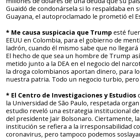
millones de dólares de una deuda que su país
Guaidó de condonársela si lo respaldaba en s
Guayana, el autoproclamado le prometió el E
* Me causa suspicacia que Trump
esté fuer
EEUU en Colombia, para el gobierno de menti
ladrón, cuando él mismo sabe que no llegará n
El hecho de que sea un hombre de Trump así 
metido junto a la DEA en el negocio del narc
la droga colombianos aportan dinero, para l
nuestra patria. Todo un negocio turbio, per
* El Centro de Investigaciones y Estudios
la Universidad de São Paulo, respetada organi
estudio reveló una estrategia institucional 
del presidente Jair Bolsonaro. Ciertamente, la 
institución se refiera a la irresponsabilidad
coronavirus, pero tampoco podemos soslayar 