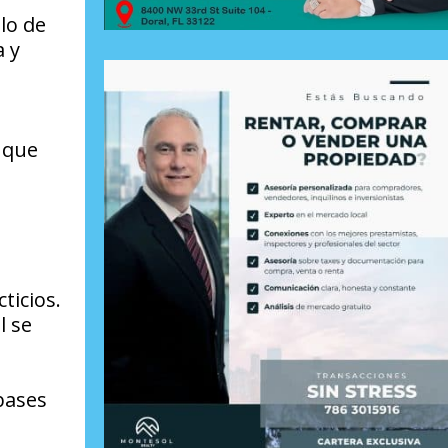
lo de
a y
 que
ticios.
l se
 bases