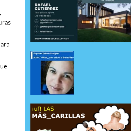
y
uras
para
que