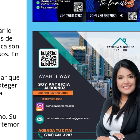
r lo
as de
ica son
sos. En
tar que
oteger
a
no. Su
y temor