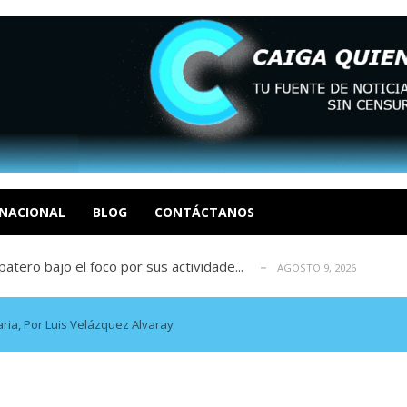
ca en Venezuela tras finalizar su mis...
AGOSTO 9, 2026
dar fondos para afectados por los terr...
AGOSTO 9, 2026
ia deja un policía muerto
NACIONAL
BLOG
CONTÁCTANOS
AGOSTO 9, 2026
atero bajo el foco por sus actividade...
AGOSTO 9, 2026
ció las secuelas que deja la prisión ...
AGOSTO 9, 2026
ca en Venezuela tras finalizar su mis...
AGOSTO 9, 2026
dar fondos para afectados por los terr...
AGOSTO 9, 2026
aria, Por Luis Velázquez Alvaray
ia deja un policía muerto
AGOSTO 9, 2026
atero bajo el foco por sus actividade...
AGOSTO 9, 2026
ció las secuelas que deja la prisión ...
AGOSTO 9, 2026