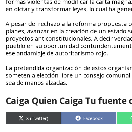
formas violentas de modificar la carta magna.
en dictar y transformar leyes, lo cual ha g
A pesar del rechazo a la reforma propuesta
planes, avanzar en la creación de un estado so
proyectos anticonstitucionales. A decir verd
pueblo en su oportunidad contundentemente
ese andamiaje de autoritarismo rojo.
La pretendida organización de estos organism
someten a elección libre un consejo comunal l
sea de manos alzadas.
Caiga Quien Caiga Tu fuente 
Compartir
Compartir
X (Twitter)
Facebook
en
en