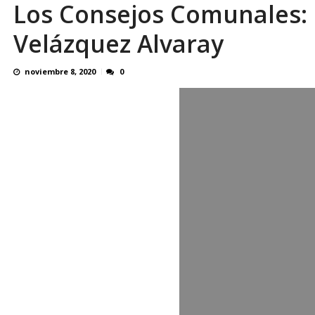
Los Consejos Comunales: Fi
Reino Unido dejará millonaria donación médi
Velázquez Alvaray
noviembre 8, 2020
0