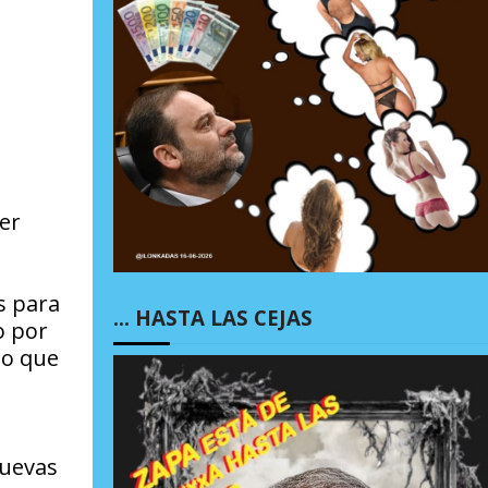
ser
s para
… HASTA LAS CEJAS
o por
to que
nuevas