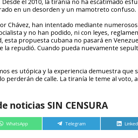
 Desde el 2010, la tiranía no ha escatimado esf
enerado en un desorden y un mamotreto confuso.
 por Chávez, han intentado mediante numerosos
cialista y no han podido, ni con leyes, reglamen
ad, esta propuesta cubana no pasará en Venezuel
 la repudió. Cuando pueda nuevamente sepul
os es utópica y la experiencia demuestra que s
o perderán de calle. La tiranía le teme al voto,
de noticias SIN CENSURA
Compartir
Compartir
Compa
WhatsApp
Telegram
Linked
en
en
en