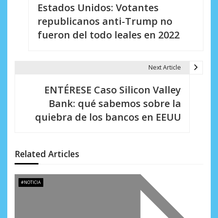
Estados Unidos: Votantes
a
republicanos anti-Trump no
v
fueron del todo leales en 2022
e
g
Next Article
a
ENTÉRESE Caso Silicon Valley
c
Bank: qué sabemos sobre la
i
quiebra de los bancos en EEUU
ó
n
Related Articles
d
e
#NOTICIA
e