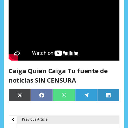
Caiga Quien Caiga Tu fuente de
noticias SIN CENSURA
Compartir
Compartir
Compartir
Compartir
Comparti
X
Facebook
WhatsApp
Telegram
LinkedIn
en
en
en
en
en
(Twitter)
Previous Article
N