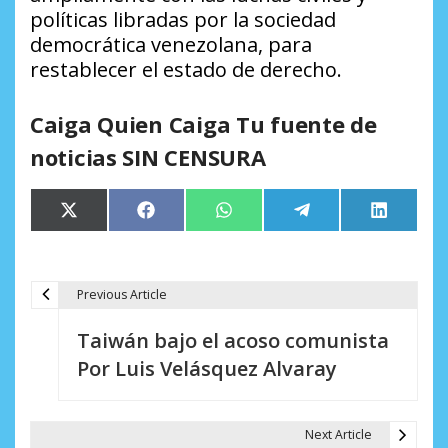
políticas libradas por la sociedad
democrática venezolana, para
restablecer el estado de derecho.
Caiga Quien Caiga Tu fuente de
noticias SIN CENSURA
Compartir
Compartir
Compartir
Compartir
Comparti
X
Facebook
WhatsApp
Telegram
LinkedIn
en
en
en
en
en
(Twitter)
Previous Article
N
Taiwán bajo el acoso comunista
a
Por Luis Velásquez Alvaray
v
e
Next Article