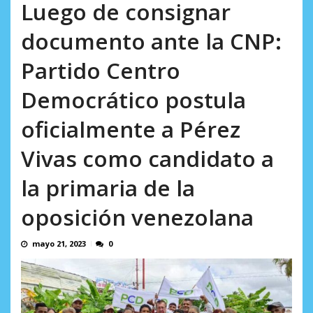
Minister...
Luego de consignar
AGOSTO 6, 2026
documento ante la CNP:
Partido Centro
Democrático postula
oficialmente a Pérez
Vivas como candidato a
la primaria de la
oposición venezolana
mayo 21, 2023
0