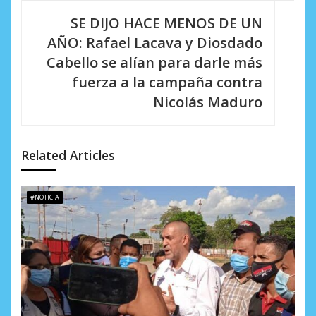
g
SE DIJO HACE MENOS DE UN
a
AÑO: Rafael Lacava y Diosdado
c
Cabello se alían para darle más
i
fuerza a la campaña contra
Nicolás Maduro
ó
n
d
Related Articles
e
#NOTICIA
e
n
t
r
a