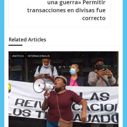
i
una guerra» Permitir
transacciones en divisas fue
ó
correcto
n
d
Related Articles
e
e
#NOTICIA
INTERNACIONALES
n
t
r
a
d
a
s