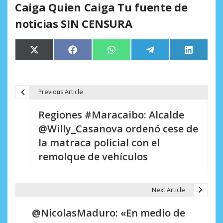
Caiga Quien Caiga Tu fuente de
noticias SIN CENSURA
Compartir
Compartir
Compartir
Compartir
Comparti
X
Facebook
WhatsApp
Telegram
LinkedIn
en
en
en
en
en
(Twitter)
Previous Article
N
Regiones #Maracaibo: Alcalde
a
@Willy_Casanova ordenó cese de
v
la matraca policial con el
e
remolque de vehículos
g
a
Next Article
c
@NicolasMaduro: «En medio de