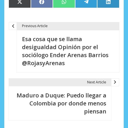
Compartir
Compartir
Compartir
Compartir
Comparti
X
Facebook
WhatsApp
Telegram
LinkedIn
en
en
en
en
en
(Twitter)
Previous Article
N
Esa cosa que se llama
a
desigualdad Opinión por el
v
sociólogo Ender Arenas Barrios
e
@RojasyArenas
g
a
Next Article
c
Maduro a Duque: Puedo llegar a
i
Colombia por donde menos
piensan
ó
n