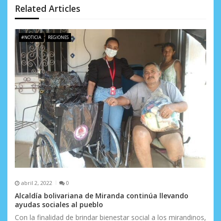
d
Related Articles
e
#NOTICIA
REGIONES
e
n
t
r
a
d
a
s
abril 2, 2022
0
Alcaldía bolivariana de Miranda continúa llevando
ayudas sociales al pueblo
Con la finalidad de brindar bienestar social a los mirandinos,