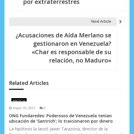
por extraterrestres
e
g
Next Article
a
¿Acusaciones de Aída Merlano se
c
gestionaron en Venezuela?
i
«Char es responsable de su
relación, no Maduro»
ó
n
d
Related Articles
e
#NOTICIA
e
mayo 19, 2021
0
n
ONG Fundaredes: Poderosos de Venezuela tenían
ubicación de ‘Santrich’; lo traicionaron por dinero
t
La hipótesis la lanzó Javier Tarazona, director de la