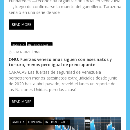
Fundaredes —reconocida organización social en Venezuela
r
—, luego de confirmarse la muerte del guerrillero. Tarazona
a
señaló en una serie de vide
d
READ MORE
a
s
#NOTICIA
INTERNACIONALES
julio 6, 2021
0
ONU: Fuerzas venezolanas siguen con asesinatos y
tortura, menos pero igual de preocupante
CARACAS Las fuerzas de seguridad de Venezuela
perpetraron menos asesinatos extrajudiciales desde junio
de 2020 hasta abril pasado, reveló el lunes un reporte de
las Naciones Unidas, pero las acusó
READ MORE
#NOTICIA
ECONOMÍA
INTERNACIONALES