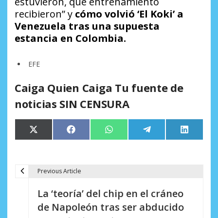
estuvieron, qué entrenamiento
recibieron” y
cómo volvió ‘El Koki’ a
Venezuela tras una supuesta
estancia en Colombia.
EFE
Caiga Quien Caiga Tu fuente de
noticias SIN CENSURA
Compartir
Compartir
Compartir
Compartir
Comparti
X
Facebook
WhatsApp
Telegram
LinkedIn
en
en
en
en
en
(Twitter)
Previous Article
N
La ‘teoría’ del chip en el cráneo
a
de Napoleón tras ser abducido
v