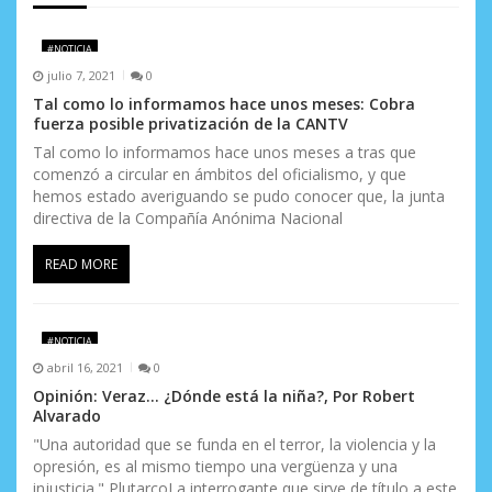
e
#NOTICIA
n
julio 7, 2021
0
Tal como lo informamos hace unos meses: Cobra
t
fuerza posible privatización de la CANTV
r
Tal como lo informamos hace unos meses a tras que
comenzó a circular en ámbitos del oficialismo, y que
a
hemos estado averiguando se pudo conocer que, la junta
directiva de la Compañía Anónima Nacional
d
READ MORE
a
s
#NOTICIA
abril 16, 2021
0
Opinión: Veraz… ¿Dónde está la niña?, Por Robert
Alvarado
"Una autoridad que se funda en el terror, la violencia y la
opresión, es al mismo tiempo una vergüenza y una
injusticia." PlutarcoLa interrogante que sirve de título a este