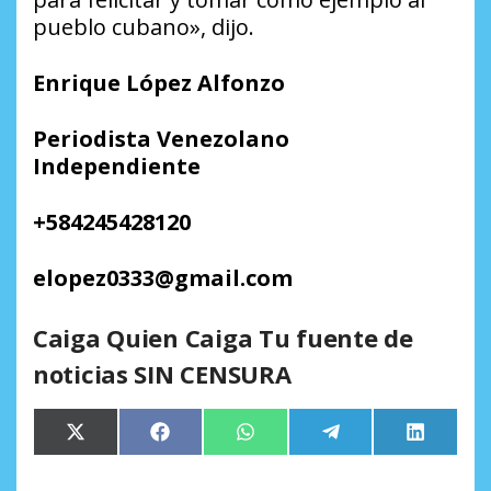
pueblo cubano», dijo.
Enrique López Alfonzo
Periodista Venezolano
Independiente
+584245428120
elopez0333@gmail.com
Caiga Quien Caiga Tu fuente de
noticias SIN CENSURA
Compartir
Compartir
Compartir
Compartir
Comparti
X
Facebook
WhatsApp
Telegram
LinkedIn
en
en
en
en
en
(Twitter)