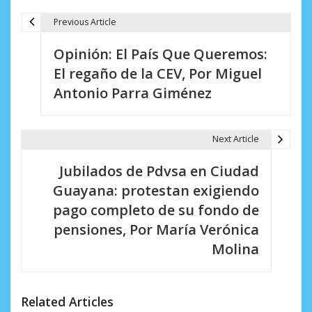
Previous Article
N
Opinión: El País Que Queremos:
a
El regaño de la CEV, Por Miguel
v
Antonio Parra Giménez
e
g
Next Article
a
Jubilados de Pdvsa en Ciudad
c
Guayana: protestan exigiendo
i
pago completo de su fondo de
pensiones, Por María Verónica
ó
Molina
n
d
Related Articles
e