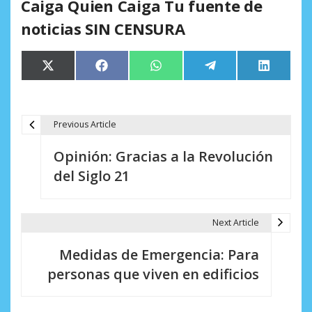
Caiga Quien Caiga Tu fuente de
noticias SIN CENSURA
Compartir
Compartir
Compartir
Compartir
Comparti
X
Facebook
WhatsApp
Telegram
LinkedIn
en
en
en
en
en
(Twitter)
Previous Article
N
Opinión: Gracias a la Revolución
a
del Siglo 21
v
e
Next Article
g
Medidas de Emergencia: Para
a
personas que viven en edificios
c