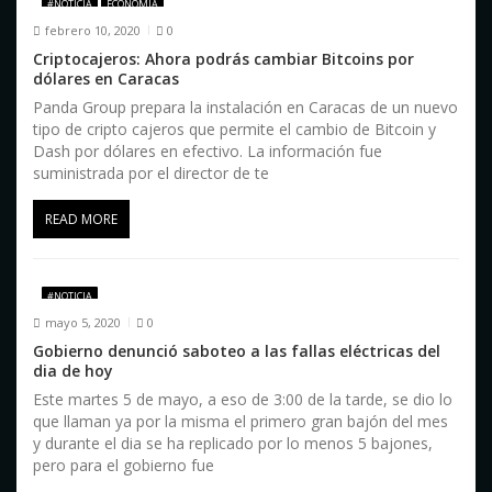
d
#NOTICIA
ECONOMÍA
febrero 10, 2020
0
e
Criptocajeros: Ahora podrás cambiar Bitcoins por
e
dólares en Caracas
Panda Group prepara la instalación en Caracas de un nuevo
n
tipo de cripto cajeros que permite el cambio de Bitcoin y
Dash por dólares en efectivo. La información fue
t
suministrada por el director de te
r
READ MORE
a
d
#NOTICIA
a
mayo 5, 2020
0
Gobierno denunció saboteo a las fallas eléctricas del
s
dia de hoy
Este martes 5 de mayo, a eso de 3:00 de la tarde, se dio lo
que llaman ya por la misma el primero gran bajón del mes
y durante el dia se ha replicado por lo menos 5 bajones,
pero para el gobierno fue