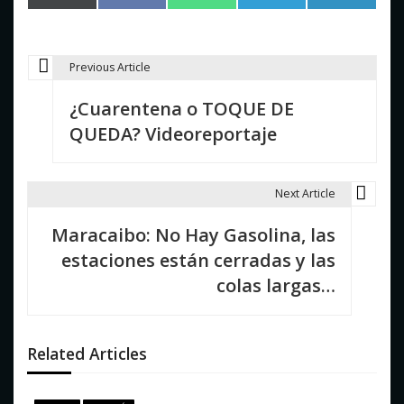
en
en
en
en
en
(Twitter)
Previous Article
N
¿Cuarentena o TOQUE DE
a
QUEDA? Videoreportaje
v
e
Next Article
g
Maracaibo: No Hay Gasolina, las
a
estaciones están cerradas y las
c
colas largas…
i
ó
Related Articles
n