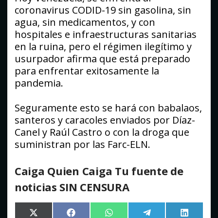
coronavirus CODID-19 sin gasolina, sin
agua, sin medicamentos, y con
hospitales e infraestructuras sanitarias
en la ruina, pero el régimen ilegítimo y
usurpador afirma que está preparado
para enfrentar exitosamente la
pandemia.
Seguramente esto se hará con babalaos,
santeros y caracoles enviados por Díaz-
Canel y Raúl Castro o con la droga que
suministran por las Farc-ELN.
Caiga Quien Caiga Tu fuente de
noticias SIN CENSURA
Compartir
Compartir
Compartir
Compartir
Comparti
X
Facebook
WhatsApp
Telegram
LinkedIn