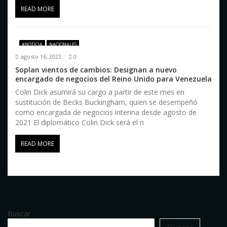
READ MORE
#NOTICIA
NACIONALES
agosto 16, 2023
0
Soplan vientos de cambios: Designan a nuevo
encargado de negocios del Reino Unido para Venezuela
Colin Dick asumirá su cargo a partir de este mes en
sustitución de Becks Buckingham, quien se desempeñó
como encargada de negocios interina desde agosto de
2021 El diplomático Colin Dick será el n
READ MORE
Buscar