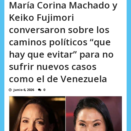
en...
María Corina Machado y
AGOSTO 7, 2026
Keiko Fujimori
conversaron sobre los
caminos políticos “que
hay que evitar” para no
sufrir nuevos casos
como el de Venezuela
junio 6, 2026
0