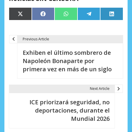
Compartir
Compartir
Compartir
Compartir
Comparti
X
Facebook
WhatsApp
Telegram
LinkedIn
en
en
en
en
en
(Twitter)
Previous Article
N
Exhiben el último sombrero de
a
Napoleón Bonaparte por
v
primera vez en más de un siglo
e
g
Next Article
a
ICE priorizará seguridad, no
c
deportaciones, durante el
i
Mundial 2026
ó