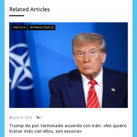
n
Related Articles
d
e
#NOTICIA
INTERNACIONALES
e
n
t
r
a
d
a
s
julio 8, 2026
0
Trump da por terminado acuerdo con Irán: «No quiero
tratar más con ellos, son escoria»