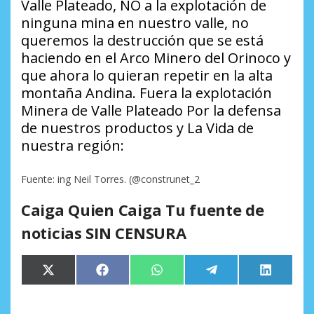
Valle Plateado, NO a la explotación de
ninguna mina en nuestro valle, no
queremos la destrucción que se está
haciendo en el Arco Minero del Orinoco y
que ahora lo quieran repetir en la alta
montaña Andina. Fuera la explotación
Minera de Valle Plateado Por la defensa
de nuestros productos y La Vida de
nuestra región:
Fuente: ing Neil Torres. (@construnet_2
Caiga Quien Caiga Tu fuente de
noticias SIN CENSURA
Compartir
Compartir
Compartir
Compartir
Comparti
X
Facebook
WhatsApp
Telegram
LinkedIn
en
en
en
en
en
(Twitter)