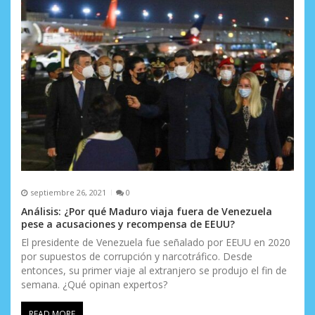
e
n
t
r
a
d
a
s
septiembre 26, 2021
0
Análisis: ¿Por qué Maduro viaja fuera de Venezuela
pese a acusaciones y recompensa de EEUU?
El presidente de Venezuela fue señalado por EEUU en 2020
por supuestos de corrupción y narcotráfico. Desde
entonces, su primer viaje al extranjero se produjo el fin de
semana. ¿Qué opinan expertos?
READ MORE