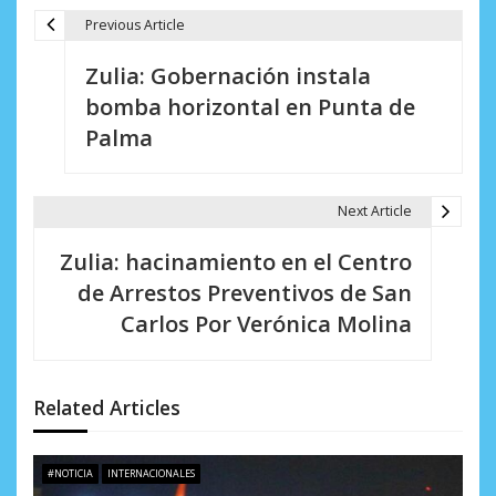
Previous Article
N
Zulia: Gobernación instala
a
bomba horizontal en Punta de
v
Palma
e
g
Next Article
a
Zulia: hacinamiento en el Centro
c
de Arrestos Preventivos de San
i
Carlos Por Verónica Molina
ó
n
Related Articles
d
e
#NOTICIA
INTERNACIONALES