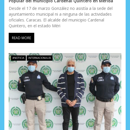
Popular del municipio Cardenal Quintero en Mérida
s
Desde el 17 de marzo González no asistía a la sede del
ayuntamiento municipal ni a ninguna de las actividades
oficiales. Caracas. El alcalde del municipio Cardenal
Quintero, en el estado Méri
READ MORE
#NOTICIA
INTERNACIONALES