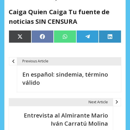
Caiga Quien Caiga Tu fuente de
noticias SIN CENSURA
Compartir
Compartir
Compartir
Compartir
Comparti
X
Facebook
WhatsApp
Telegram
LinkedIn
en
en
en
en
en
(Twitter)
Previous Article
N
En español: sindemia, término
a
válido
v
e
Next Article
g
Entrevista al Almirante Mario
a
Iván Carratú Molina
c