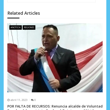
i
Related Articles
ó
n
#NOTICIA
REGIONES
d
e
e
n
t
r
a
d
abril 11, 2023
0
a
POR FALTA DE RECURSOS: Renuncia alcalde de Voluntad