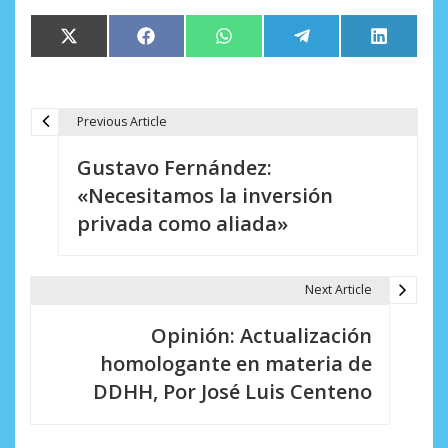
Compartir
Compartir
Compartir
Compartir
Comparti
X
Facebook
WhatsApp
Telegram
LinkedIn
en
en
en
en
en
(Twitter)
Previous Article
N
Gustavo Fernández:
a
«Necesitamos la inversión
v
privada como aliada»
e
g
Next Article
a
Opinión: Actualización
c
homologante en materia de
i
DDHH, Por José Luis Centeno
ó