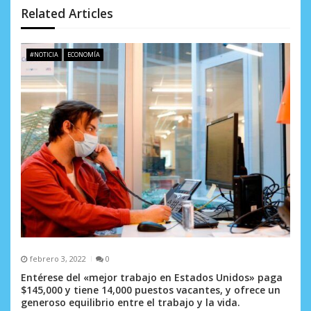
n
Related Articles
d
e
#NOTICIA
ECONOMÍA
e
n
t
r
a
d
a
s
febrero 3, 2022
0
Entérese del «mejor trabajo en Estados Unidos» paga
$145,000 y tiene 14,000 puestos vacantes, y ofrece un
generoso equilibrio entre el trabajo y la vida.