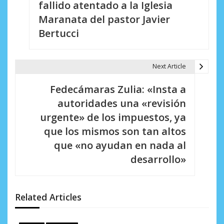
fallido atentado a la Iglesia
v
Maranata del pastor Javier
e
Bertucci
g
a
Next Article
c
Fedecámaras Zulia: «Insta a
i
autoridades una «revisión
urgente» de los impuestos, ya
ó
que los mismos son tan altos
n
que «no ayudan en nada al
d
desarrollo»
e
e
Related Articles
n