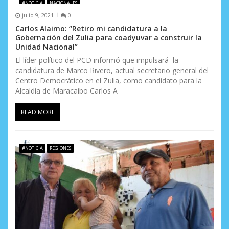
t
#NOTICIA
NACIONALES
julio 9, 2021
0
r
Carlos Alaimo: “Retiro mi candidatura a la
Gobernación del Zulia para coadyuvar a construir la
a
Unidad Nacional”
d
El líder político del PCD informó que impulsará la
candidatura de Marco Rivero, actual secretario general del
a
Centro Democrático en el Zulia, como candidato para la
Alcaldía de Maracaibo Carlos A
s
READ MORE
#NOTICIA
REGIONES