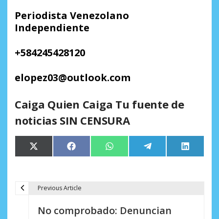
Periodista Venezolano
Independiente
+584245428120
elopez03@outlook.com
Caiga Quien Caiga Tu fuente de
noticias SIN CENSURA
Compartir
Compartir
Compartir
Compartir
Comparti
X
Facebook
WhatsApp
Telegram
LinkedIn
en
en
en
en
en
(Twitter)
Previous Article
N
No comprobado: Denuncian
a