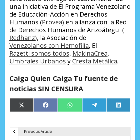
una iniciativa de El Programa Venezolano
de Educación-Acción en Derechos
Humanos (
Provea
) en alianza con la Red
de Derechos Humanos de Anzoátegui (
Redhanz
), la Asociación de
Venezolanos con Hemofilia
, El
Razetti somos todos
,
MakinaCrea
,
Umbrales Urbanos
y
Cresta Metálica
.
Caiga Quien Caiga Tu fuente de
noticias SIN CENSURA
Compartir
Compartir
Compartir
Compartir
Comparti
X
Facebook
WhatsApp
Telegram
LinkedIn
en
en
en
en
en
(Twitter)
Previous Article
N