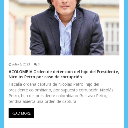
n
t
r
a
d
a
s
julio 6, 2023
0
#COLOMBIA Orden de detención del hijo del Presidente,
Nicolas Petro por caso de corrupción
Fiscalía ordena captura de Nicolás Petro, hijo del
presidente colombiano, por supuesta corrupción Nicolás
Petro, hijo del presidente colombiano Gustavo Petro,
tendría abierta una orden de captura
READ MORE