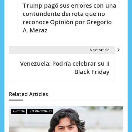
Trump pagó sus errores con una
a
contundente derrota que no
v
reconoce Opinión por Gregorio
e
A. Meraz
g
a
Next Article
c
Venezuela: Podría celebrar su II
i
Black Friday
ó
n
Related Articles
d
e
#NOTICIA
INTERNACIONALES
e