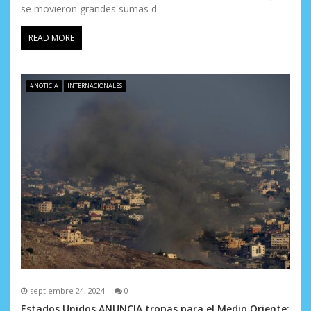
se movieron grandes sumas d
READ MORE
#NOTICIA
INTERNACIONALES
septiembre 24, 2024
0
Estados Unidos ANUNCIA tropas para el Medio Oriente: