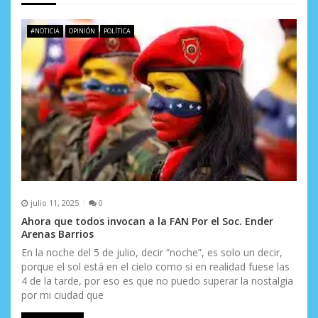
n
d
#NOTICIA
OPINIÓN
POLÍTICA
e
e
n
t
r
a
julio 11, 2025
0
d
Ahora que todos invocan a la FAN Por el Soc. Ender
a
Arenas Barrios
En la noche del 5 de julio, decir “noche”, es solo un decir,
s
porque el sol está en el cielo como si en realidad fuese las
4 de la tarde, por eso es que no puedo superar la nostalgia
por mi ciudad que