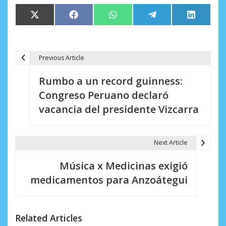
Compartir
Compartir
Compartir
Compartir
Comparti
X
Facebook
WhatsApp
Telegram
LinkedIn
en
en
en
en
en
(Twitter)
Previous Article
N
Rumbo a un record guinness:
a
Congreso Peruano declaró
v
vacancia del presidente Vizcarra
e
g
Next Article
a
Música x Medicinas exigió
c
medicamentos para Anzoátegui
i
ó
Related Articles