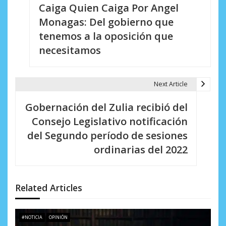
Caiga Quien Caiga Por Angel
a
Monagas: Del gobierno que
v
tenemos a la oposición que
e
necesitamos
g
a
Next Article
c
Gobernación del Zulia recibió del
i
Consejo Legislativo notificación
del Segundo período de sesiones
ó
ordinarias del 2022
n
d
Related Articles
e
e
#NOTICIA
OPINIÓN