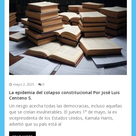
n
t
r
a
d
a
s
mayo 2, 2025
0
La epidemia del colapso constitucional Por José Luis
Centeno S.
Un riesgo acecha todas las democracias, incluso aquellas
que se creían invulnerables. El jueves 1° de mayo, la ex
vicepresidenta de los Estados Unidos, Kamala Harris,
advirtió que su país está al