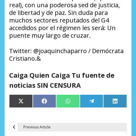
real), con una poderosa sed de justicia,
de libertad y de paz. Sin duda para
muchos sectores reputados del G4
accedidos por el régimen les será: Un
puente muy largo de cruzar.
Twitter: @joaquinchaparro / Demócrata
Cristiano.&
Caiga Quien Caiga Tu fuente de
noticias SIN CENSURA
Compartir
Compartir
Compartir
Compartir
Comparti
X
Facebook
WhatsApp
Telegram
LinkedIn
en
en
en
en
en
(Twitter)
Previous Article
N