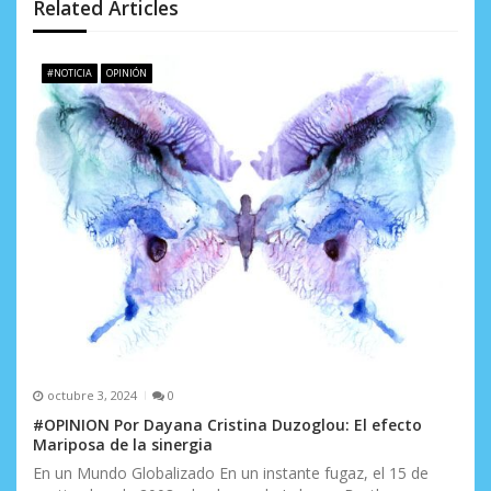
Related Articles
n
d
#NOTICIA
OPINIÓN
e
e
n
t
r
a
d
a
octubre 3, 2024
0
s
#OPINION Por Dayana Cristina Duzoglou: El efecto
Mariposa de la sinergia
En un Mundo Globalizado En un instante fugaz, el 15 de