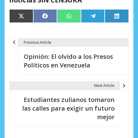
Compartir
Compartir
Compartir
Compartir
Comparti
X
Facebook
WhatsApp
Telegram
LinkedIn
en
en
en
en
en
(Twitter)
Previous Article
N
Opinión: El olvido a los Presos
a
Políticos en Venezuela
v
e
Next Article
g
Estudiantes zulianos tomaron
a
las calles para exigir un futuro
c
mejor
i
ó