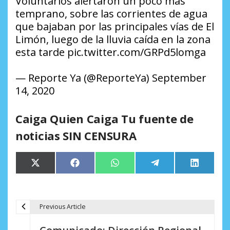
Voluntarios alertaron un poco mas
temprano, sobre las corrientes de agua
que bajaban por las principales vías de El
Limón, luego de la lluvia caída en la zona
esta tarde pic.twitter.com/GRPd5lomga
— Reporte Ya (@ReporteYa) September
14, 2020
Caiga Quien Caiga Tu fuente de
noticias SIN CENSURA
Compartir
Compartir
Compartir
Compartir
Comparti
X
Facebook
WhatsApp
Telegram
LinkedIn
en
en
en
en
en
(Twitter)
Previous Article
N