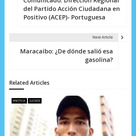
Comunicado: Dirección Regional
a
del Partido Acción Ciudadana en
v
Positivo (ACEP)- Portuguesa
e
g
Next Article
a
Maracaibo: ¿De dónde salió esa
c
gasolina?
i
ó
Related Articles
n
d
#NOTICIA
SUCESOS
e
e
n