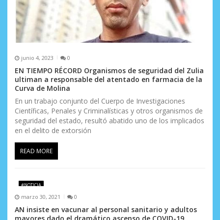
t
r
a
junio 4, 2023
0
d
EN TIEMPO RÉCORD Organismos de seguridad del Zulia
ultiman a responsable del atentado en farmacia de la
a
Curva de Molina
s
En un trabajo conjunto del Cuerpo de Investigaciones
Científicas, Penales y Criminalísticas y otros organismos de
seguridad del estado, resultó abatido uno de los implicados
en el delito de extorsión
READ MORE
#NOTICIA
marzo 30, 2021
0
AN insiste en vacunar al personal sanitario y adultos
mayores dado el dramático ascenso de COVID-19