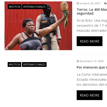
n
octubre 20, 2021
#NOTICIA
INTERNACIONALES
Terror, La 400 Ma
d
seguridad
En la foto: Una mu
e
secuestro de 17 m
músculo aterrador
e
READ MORE
n
t
diciembre 12, 2020
#NOTICIA
INTERNACIONALES
Por menores que 
r
La Corte Interame
Estado Venezuela in
los derechos del n
a
READ MORE
d