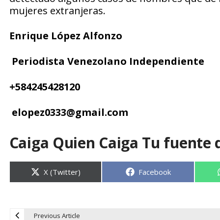
mujeres extranjeras.
Enrique López Alfonzo
Periodista Venezolano Independiente
+
584245428120
elopez0333
@
gmail.com
Caiga Quien Caiga Tu fuente 
Compartir
Compartir
X (Twitter)
Facebook
en
en
Previous Article