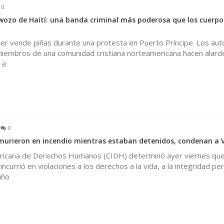
0
wozo de Haití: una banda criminal más poderosa que los cuerpo
jer vende piñas durante una protesta en Puerto Príncipe. Los aut
iembros de una comunidad cristiana norteamericana hacen alard
 e
0
murieron en incendio mientras estaban detenidos, condenan a 
ricana de Derechos Humanos (CIDH) determinó ayer viernes que
currió en violaciones a los derechos a la vida, a la integridad per
iño