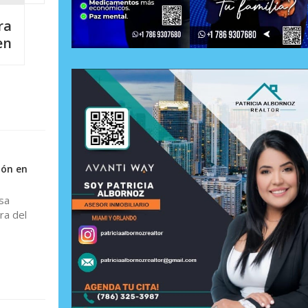
ra
en
ión en
sa
ra del