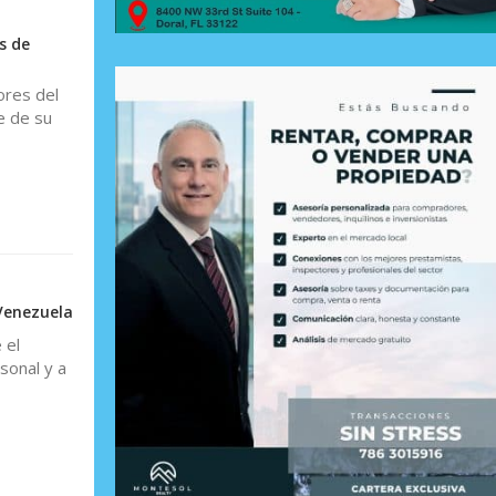
s de
ores del
e de su
Venezuela
 el
sonal y a