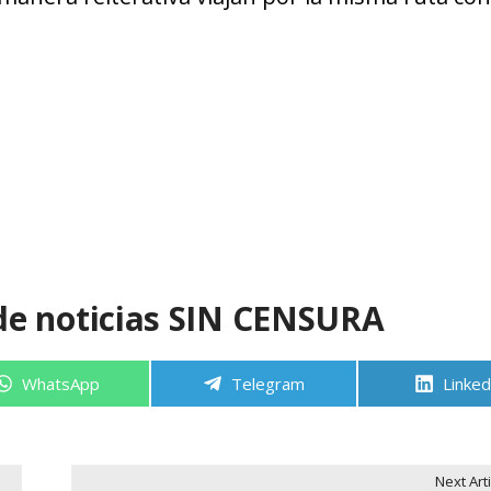
de noticias SIN CENSURA
Compartir
Compartir
Compa
WhatsApp
Telegram
Linked
en
en
en
Next Arti