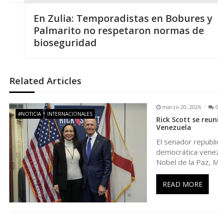
N
En Zulia: Temporadistas en Bobures y
a
Palmarito no respetaron normas de
bioseguridad
v
e
Related Articles
g
marzo 20, 2026
#NOTICIA
INTERNACIONALES
Rick Scott se reu
a
Venezuela
El senador republi
c
democrática venezo
Nobel de la Paz, M
i
READ MORE
ó