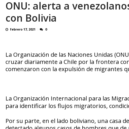
ONU: alerta a venezolanos
El último que apague la luz: 17 años de e
con Bolivia
febrero 17, 2021
0
La Organización de las Naciones Unidas (ONU
cruzar diariamente a Chile por la frontera co
comenzaron con la expulsión de migrantes q
La Organización Internacional para las Migra
para identificar los flujos migratorios, condi
Por su parte, en el lado boliviano, una casa
detectado algunos casos de hombres que de m