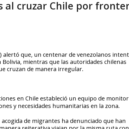
 al cruzar Chile por fronte
xcusas, apagones y promesas incumplidas...
AGOSTO 6, 2026
) alertó que, un centenar de venezolanos inten
n Bolivia, mientras que las autoridades chilenas
ue cruzan de manera irregular.
ciones en Chile estableció un equipo de monito
ciones y necesidades humanitarias en la zona.
 de acogida de migrantes ha denunciado que han
anera reiterativa viajan por la misma ruta con