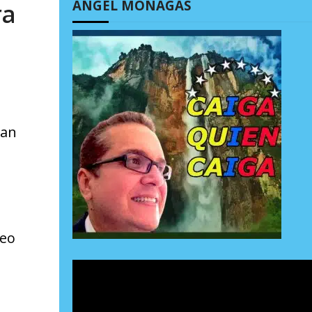
ÁNGEL MONAGAS
ra
tan
reo