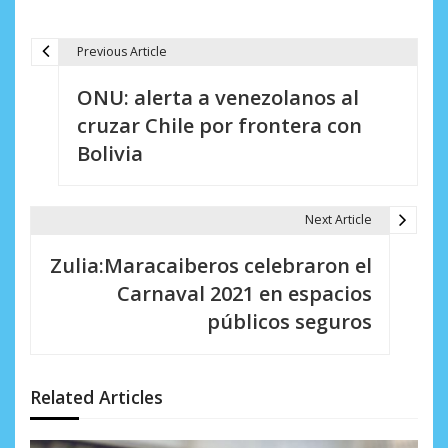
Previous Article
N
ONU: alerta a venezolanos al
a
cruzar Chile por frontera con
v
Bolivia
e
g
Next Article
a
Zulia:Maracaiberos celebraron el
c
Carnaval 2021 en espacios
i
públicos seguros
ó
n
Related Articles
d