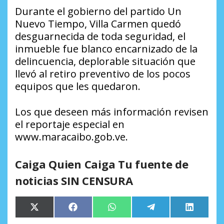
Durante el gobierno del partido Un
Nuevo Tiempo, Villa Carmen quedó
desguarnecida de toda seguridad, el
inmueble fue blanco encarnizado de la
delincuencia, deplorable situación que
llevó al retiro preventivo de los pocos
equipos que les quedaron.
Los que deseen más información revisen
el reportaje especial en
www.maracaibo.gob.ve.
Caiga Quien Caiga Tu fuente de
noticias SIN CENSURA
Compartir
Compartir
Compartir
Compartir
Comparti
X
Facebook
WhatsApp
Telegram
LinkedIn
en
en
en
en
en
(Twitter)