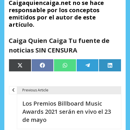
Caigaquiencaiga.net no se hace
responsable por los conceptos
emitidos por el autor de este
artículo.
Caiga Quien Caiga Tu fuente de
noticias SIN CENSURA
Compartir
Compartir
Compartir
Compartir
Comparti
X
Facebook
WhatsApp
Telegram
LinkedIn
en
en
en
en
en
(Twitter)
Previous Article
N
Los Premios Billboard Music
a
Awards 2021 serán en vivo el 23
v
de mayo
e