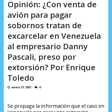
en...
Opinión: ¿Con venta de
AGOSTO 7, 2026
avión para pagar
sobornos tratan de
excarcelar en Venezuela
al empresario Danny
Pascali, preso por
extorsión? Por Enrique
Toledo
enero 27, 2021
0
Se propaga la información que el caso en