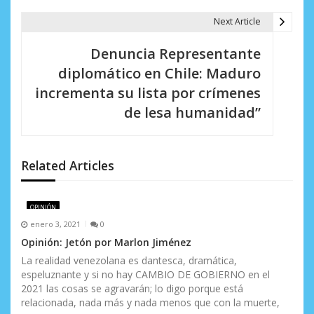
g
Next Article
a
Denuncia Representante
c
diplomático en Chile: Maduro
i
incrementa su lista por crímenes
de lesa humanidad”
ó
n
d
Related Articles
e
OPINIÓN
e
enero 3, 2021
0
n
Opinión: Jetón por Marlon Jiménez
La realidad venezolana es dantesca, dramática,
t
espeluznante y si no hay CAMBIO DE GOBIERNO en el
2021 las cosas se agravarán; lo digo porque está
r
relacionada, nada más y nada menos que con la muerte,