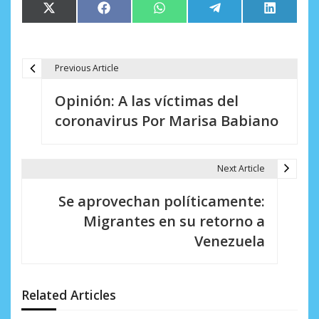
Compartir
Compartir
Compartir
Compartir
Comparti
X
Facebook
WhatsApp
Telegram
LinkedIn
en
en
en
en
en
(Twitter)
Previous Article
N
Opinión: A las víctimas del
a
coronavirus Por Marisa Babiano
v
e
Next Article
g
Se aprovechan políticamente:
a
Migrantes en su retorno a
c
Venezuela
i
ó
Related Articles
n