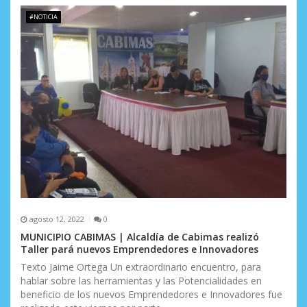
d
#NOTICIA
e
e
n
t
r
a
d
a
agosto 12, 2022
0
s
MUNICIPIO CABIMAS | Alcaldía de Cabimas realizó
Taller pará nuevos Emprendedores e Innovadores
Texto Jaime Ortega Un extraordinario encuentro, para
hablar sobre las herramientas y las Potencialidades en
beneficio de los nuevos Emprendedores e Innovadores fue