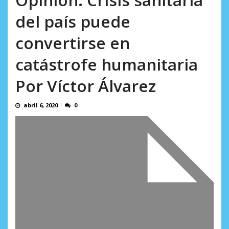
incumplidas...
AGOSTO 6, 2026
del país puede
convertirse en
catástrofe humanitaria
Por Víctor Álvarez
abril 6, 2020
0