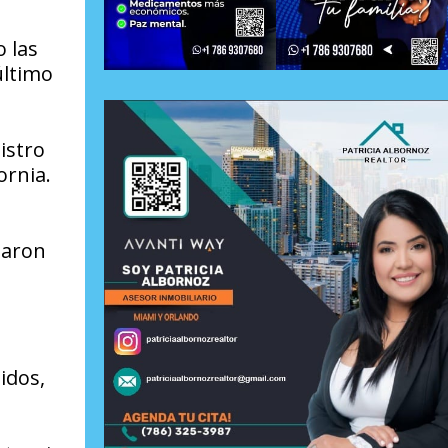
 las
último
istro
ornia.
n
paron
idos,