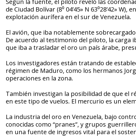
Según la fuente, el piloto reveló las coorden
de Ciudad Bolívar (8⁰ 04’45» N 63⁰28’42» W), 
explotación aurífera en el sur de Venezuela.
El avión, que iba notablemente sobrecargado,
De acuerdo al testimonio del piloto, la carga
que iba a trasladar el oro un país árabe, pr
Los investigadores están tratando de establece
régimen de Maduro, como los hermanos Jorg
operaciones en la zona.
También investigan la posibilidad de que el
en este tipo de vuelos. El mercurio es un elem
La industria del oro en Venezuela, bajo contr
conocidas como “pranes”, y grupos guerriller
en una fuente de ingresos vital para el soste