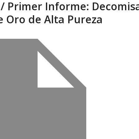
/ Primer Informe: Decomis
eón R
AGOSTO 8, 2026
 Oro de Alta Pureza