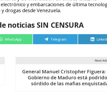
electrónico y embarcaciones de última tecnolog
o y drogas desde Venezuela.
de noticias SIN CENSURA
Compartir
Compartir
Compa
WhatsApp
Telegram
Linked
en
en
en
Next Arti
General Manuel Cristopher Figuera: 
Gobierno de Maduro está podrido
sórdido de las mafias enquistad