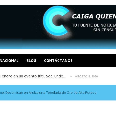
eón R
AGOSTO 8, 2026
tratégica, Realpolitik y el Desmante...
AGOSTO 8, 2026
 García
NACIONAL
BLOG
CONTÁCTANOS
AGOSTO 7, 2026
 enero en un evento fútil. Soc. Ende...
AGOSTO 8, 2026
osé Luis Centeno S
AGOSTO 8, 2026
eón R
AGOSTO 8, 2026
tratégica, Realpolitik y el Desmante...
AGOSTO 8, 2026
rme: Decomisan en Aruba una Tonelada de Oro de Alta Pureza
 García
AGOSTO 7, 2026
 enero en un evento fútil. Soc. Ende...
AGOSTO 8, 2026
osé Luis Centeno S
AGOSTO 8, 2026