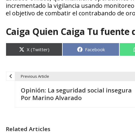
incrementado la vigilancia usando monitoreo 
el objetivo de combatir el contrabando de or
Caiga Quien Caiga Tu fuente 
Compartir
Compartir
X (Twitter)
Facebook
en
en
Previous Article
N
Opinión: La seguridad social insegura
a
Por Marino Alvarado
v
e
Related Articles