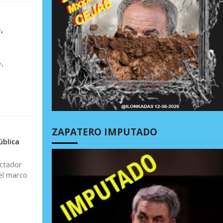
,
,
ZAPATERO IMPUTADO
ública
ictador
el marco