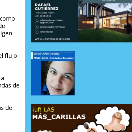
e como
de
rigen
l flujo
ha
adas de
as de