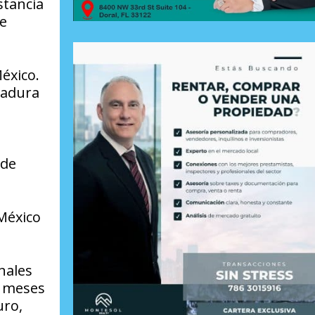
stancia
de
éxico.
gadura
 de
México
nales
s meses
uro,