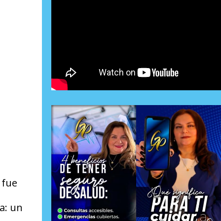
 fue
a: un