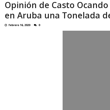
Opinión de Casto Ocando 
¿QUE PROTEGES TU? Por: Miguel Ángel L
en Aruba una Tonelada de
febrero 16, 2020
0