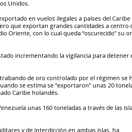
dos Unidos.
exportado en vuelos ilegales a países del Carib
ero que exportan grandes cantidades a centro 
io Oriente, con lo cual queda “oscurecido” su o
tado incrementando la vigilancia para detener e
ntrabando de oro controlado por el régimen se 
uando se estima se “exportaron” unas 20 tonel
mado Caribe holandés.
Venezuela unas 160 toneladas a través de las isl
itares y de interdicción en ambas islas, ha