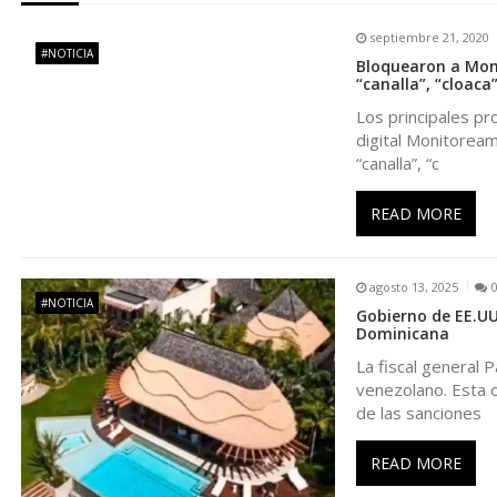
g
septiembre 21, 2020
#NOTICIA
Bloquearon a Moni
a
“canalla”, “cloaca
Los principales pr
c
digital Monitoream
“canalla”, “c
i
READ MORE
ó
agosto 13, 2025
n
#NOTICIA
Gobierno de EE.UU
Dominicana
d
La fiscal general 
venezolano. Esta o
e
de las sanciones
e
READ MORE