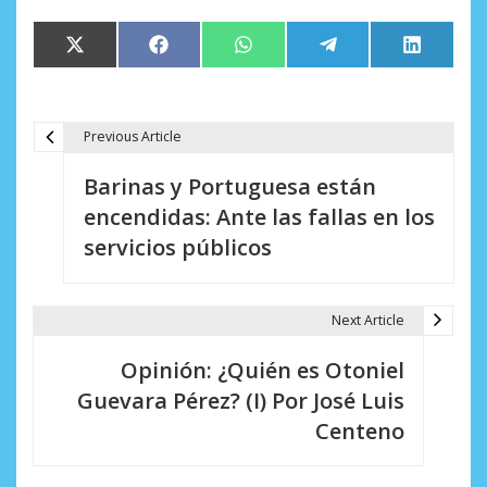
Compartir
Compartir
Compartir
Compartir
Comparti
X
Facebook
WhatsApp
Telegram
LinkedIn
en
en
en
en
en
(Twitter)
Previous Article
N
Barinas y Portuguesa están
a
encendidas: Ante las fallas en los
v
servicios públicos
e
g
Next Article
a
Opinión: ¿Quién es Otoniel
c
Guevara Pérez? (I) Por José Luis
i
Centeno
ó