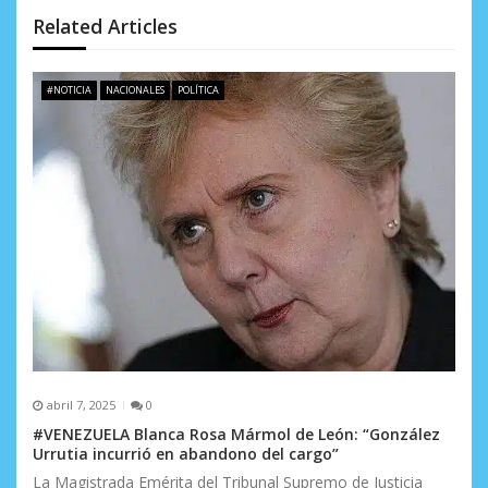
n
Related Articles
d
e
#NOTICIA
NACIONALES
POLÍTICA
e
n
t
r
a
d
a
s
abril 7, 2025
0
#VENEZUELA Blanca Rosa Mármol de León: “González
Urrutia incurrió en abandono del cargo”
La Magistrada Emérita del Tribunal Supremo de Justicia