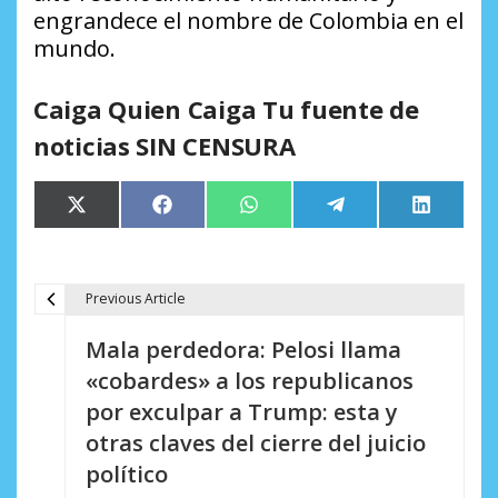
engrandece el nombre de Colombia en el
mundo.
Caiga Quien Caiga Tu fuente de
noticias SIN CENSURA
Compartir
Compartir
Compartir
Compartir
Comparti
X
Facebook
WhatsApp
Telegram
LinkedIn
en
en
en
en
en
(Twitter)
Previous Article
N
Mala perdedora: Pelosi llama
a
«cobardes» a los republicanos
v
por exculpar a Trump: esta y
e
otras claves del cierre del juicio
político
g