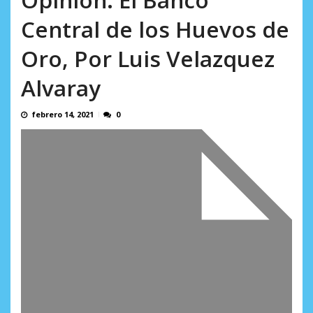
Minister...
AGOSTO 6, 2026
Central de los Huevos de
Oro, Por Luis Velazquez
Alvaray
febrero 14, 2021
0