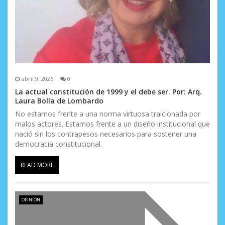
d
a
s
abril 9, 2026
0
La actual constitución de 1999 y el debe ser. Por: Arq.
Laura Bolla de Lombardo
No estamos frente a una norma virtuosa traicionada por
malos actores. Estamos frente a un diseño institucional que
nació sin los contrapesos necesarios para sostener una
democracia constitucional.
READ MORE
OPINIÓN