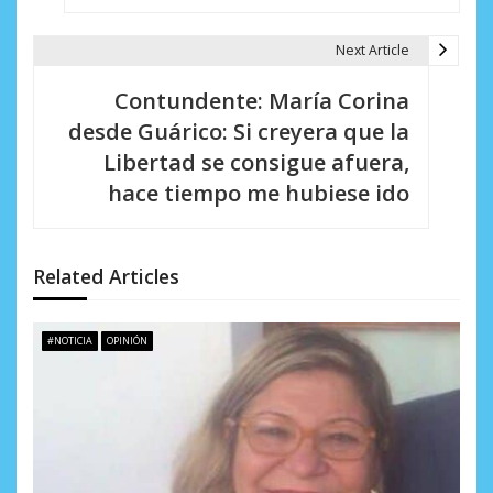
a
Next Article
c
i
Contundente: María Corina
desde Guárico: Si creyera que la
ó
Libertad se consigue afuera,
n
hace tiempo me hubiese ido
d
e
Related Articles
e
n
#NOTICIA
OPINIÓN
t
r
a