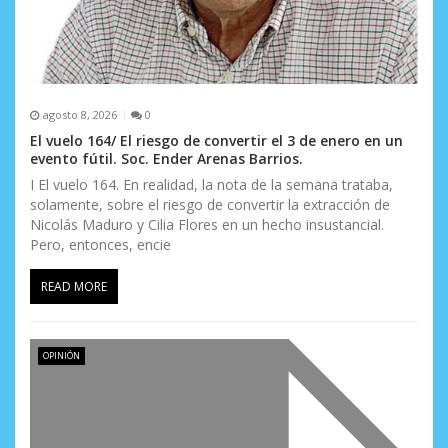
d
a
s
agosto 8, 2026
0
El vuelo 164/ El riesgo de convertir el 3 de enero en un
evento fútil. Soc. Ender Arenas Barrios.
I El vuelo 164. En realidad, la nota de la semana trataba,
solamente, sobre el riesgo de convertir la extracción de
Nicolás Maduro y Cilia Flores en un hecho insustancial.
Pero, entonces, encie
READ MORE
OPINIÓN