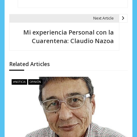
a
Next Article
c
i
Mi experiencia Personal con la
Cuarentena: Claudio Nazoa
ó
n
d
Related Articles
e
#NOTICIA
OPINIÓN
e
n
t
r
a