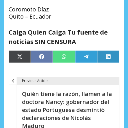
Coromoto Díaz
Quito – Ecuador
Caiga Quien Caiga Tu fuente de
noticias SIN CENSURA
Compartir
Compartir
Compartir
Compartir
Comparti
X
Facebook
WhatsApp
Telegram
LinkedIn
en
en
en
en
en
(Twitter)
Previous Article
N
Quién tiene la razón, llamen a la
a
doctora Nancy: gobernador del
v
estado Portuguesa desmintió
e
declaraciones de Nicolás
Maduro
g