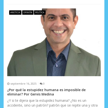
d
a
#NOTICIA
OPINIÓN
POLÍTICA
s
septiembre 16, 2025
0
¿Por qué la estupidez humana es imposible de
eliminar? Por Gervis Medina
¿Y si te dijera que la estupidez humana? ¿No es un
accidente, sino un patrón? patrón que se repite una y otra