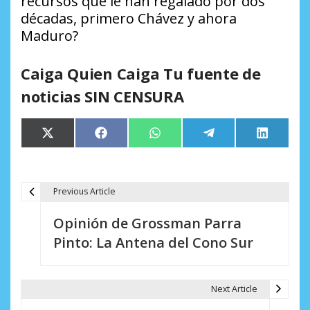
recursos que le han regalado por dos
décadas, primero Chávez y ahora
Maduro?
Caiga Quien Caiga Tu fuente de
noticias SIN CENSURA
Compartir
Compartir
Compartir
Compartir
Comparti
X
Facebook
WhatsApp
Telegram
LinkedIn
en
en
en
en
en
(Twitter)
Previous Article
N
Opinión de Grossman Parra
a
Pinto: La Antena del Cono Sur
v
e
Next Article
g