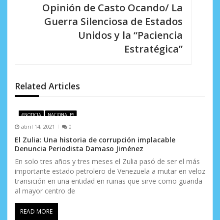
Opinión de Casto Ocando/ La
a
Guerra Silenciosa de Estados
c
Unidos y la “Paciencia
i
Estratégica”
ó
n
Related Articles
d
e
#NOTICIA
NACIONALES
abril 14, 2021
0
e
El Zulia: Una historia de corrupción implacable
Denuncia Periodista Damaso Jiménez
n
En solo tres años y tres meses el Zulia pasó de ser el más
t
importante estado petrolero de Venezuela a mutar en veloz
transición en una entidad en ruinas que sirve como guarida
r
al mayor centro de
a
READ MORE