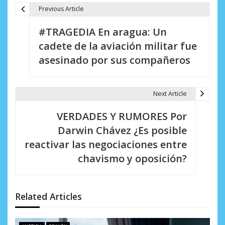
Previous Article
N
#TRAGEDIA En aragua: Un
a
cadete de la aviación militar fue
v
asesinado por sus compañeros
e
g
Next Article
a
VERDADES Y RUMORES Por
c
Darwin Chávez ¿Es posible
i
reactivar las negociaciones entre
chavismo y oposición?
ó
n
d
Related Articles
e