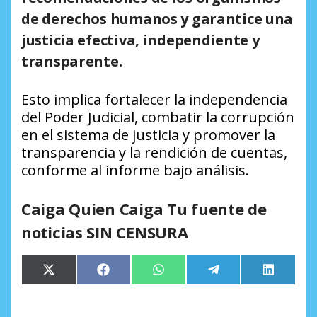
de derechos humanos y garantice una
justicia efectiva, independiente y
transparente.
Esto implica fortalecer la independencia
del Poder Judicial, combatir la corrupción
en el sistema de justicia y promover la
transparencia y la rendición de cuentas,
conforme al informe bajo análisis.
Caiga Quien Caiga Tu fuente de
noticias SIN CENSURA
Compartir
Compartir
Compartir
Compartir
Comparti
X
Facebook
WhatsApp
Telegram
LinkedIn
en
en
en
en
en
(Twitter)