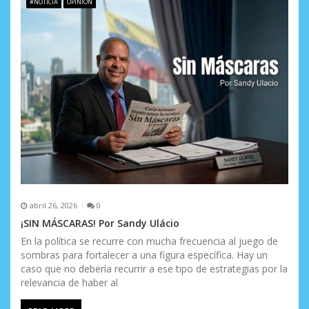
#NOTICIA
OPINIÓN
e
n
t
r
a
d
a
s
abril 26, 2026
0
¡SIN MÁSCARAS! Por Sandy Ulácio
En la política se recurre con mucha frecuencia al juego de
sombras para fortalecer a una figura específica. Hay un
caso que no debería recurrir a ese tipo de estrategias por la
relevancia de haber al